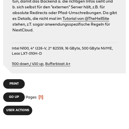
tun, damit das Backend a. die richtigen Infos sieht und
b. sich selbst für den "externen" Server hält, z.B. für
absolute Redirects oder Pfad-Umschreibungen. Da gibt
es Details, die nicht mal im
Tutorial von @TheHellSite
stehen, z.T. sogar anwendungsspezifische Regeln für
NextCloud.
Intel N100, 4* I226-V, 2* 82559, 16 GByte, 500 GByte NVME,
Leox LXT-010H-D
1100 down / 450 up
,
Bufferbloat A+
PRINT
1
GO UP
Pages
USER ACTIONS