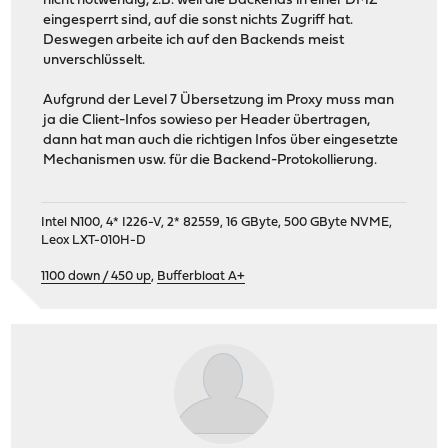
nicht notwendig, z.B. weil die Backends in einer DMZ
eingesperrt sind, auf die sonst nichts Zugriff hat.
Deswegen arbeite ich auf den Backends meist
unverschlüsselt.
Aufgrund der Level 7 Übersetzung im Proxy muss man
ja die Client-Infos sowieso per Header übertragen,
dann hat man auch die richtigen Infos über eingesetzte
Mechanismen usw. für die Backend-Protokollierung.
Intel N100, 4* I226-V, 2* 82559, 16 GByte, 500 GByte NVME,
Leox LXT-010H-D
1100 down / 450 up
,
Bufferbloat A+