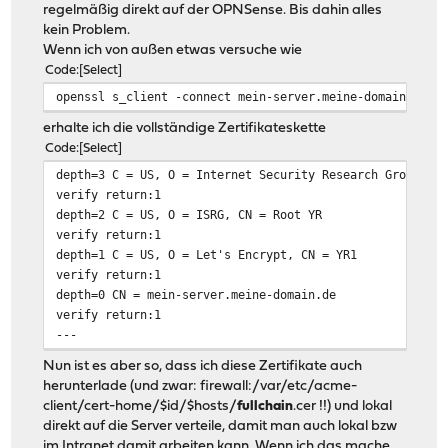
regelmäßig direkt auf der OPNSense. Bis dahin alles
kein Problem.
Wenn ich von außen etwas versuche wie
Code
Select
openssl s_client -connect mein-server.meine-domain.de:4
erhalte ich die vollständige Zertifikateskette
Code
Select
depth=3 C = US, O = Internet Security Research Group, C
verify return:1
depth=2 C = US, O = ISRG, CN = Root YR
verify return:1
depth=1 C = US, O = Let's Encrypt, CN = YR1
verify return:1
depth=0 CN = mein-server.meine-domain.de
verify return:1
---
Nun ist es aber so, dass ich diese Zertifikate auch
herunterlade (und zwar: firewall:/var/etc/acme-
client/cert-home/$id/$hosts/
fullchain
.cer !!) und lokal
direkt auf die Server verteile, damit man auch lokal bzw
im Intranet damit arbeiten kann. Wenn ich das mache,