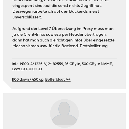
nicht notwendig, z.B. weil die Backends in einer DMZ
eingesperrt sind, auf die sonst nichts Zugriff hat.
Deswegen arbeite ich auf den Backends meist
unverschlüsselt.
Aufgrund der Level 7 Übersetzung im Proxy muss man
ja die Client-Infos sowieso per Header übertragen,
dann hat man auch die richtigen Infos über eingesetzte
Mechanismen usw. für die Backend-Protokollierung.
Intel N100, 4* I226-V, 2* 82559, 16 GByte, 500 GByte NVME,
Leox LXT-010H-D
1100 down / 450 up
,
Bufferbloat A+