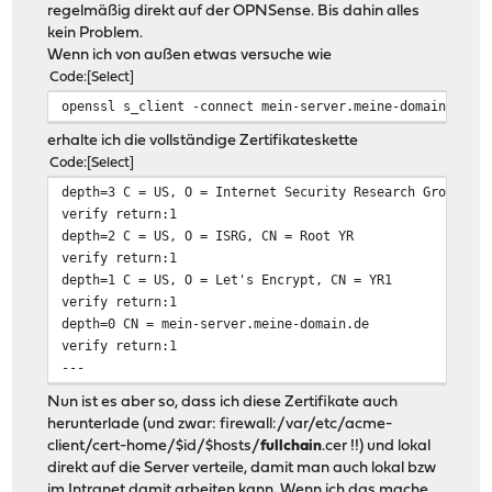
regelmäßig direkt auf der OPNSense. Bis dahin alles
kein Problem.
Wenn ich von außen etwas versuche wie
Code
Select
openssl s_client -connect mein-server.meine-domain.de:4
erhalte ich die vollständige Zertifikateskette
Code
Select
depth=3 C = US, O = Internet Security Research Group, C
verify return:1
depth=2 C = US, O = ISRG, CN = Root YR
verify return:1
depth=1 C = US, O = Let's Encrypt, CN = YR1
verify return:1
depth=0 CN = mein-server.meine-domain.de
verify return:1
---
Nun ist es aber so, dass ich diese Zertifikate auch
herunterlade (und zwar: firewall:/var/etc/acme-
client/cert-home/$id/$hosts/
fullchain
.cer !!) und lokal
direkt auf die Server verteile, damit man auch lokal bzw
im Intranet damit arbeiten kann. Wenn ich das mache,