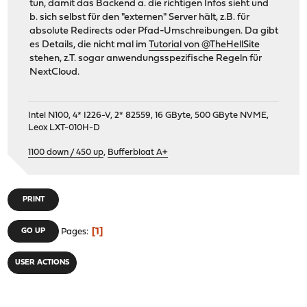
tun, damit das Backend a. die richtigen Infos sieht und
b. sich selbst für den "externen" Server hält, z.B. für
absolute Redirects oder Pfad-Umschreibungen. Da gibt
es Details, die nicht mal im
Tutorial von @TheHellSite
stehen, z.T. sogar anwendungsspezifische Regeln für
NextCloud.
Intel N100, 4* I226-V, 2* 82559, 16 GByte, 500 GByte NVME,
Leox LXT-010H-D
1100 down / 450 up
,
Bufferbloat A+
PRINT
1
GO UP
Pages
USER ACTIONS