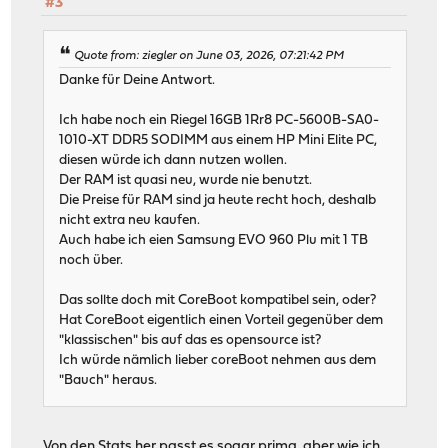
#3
Quote from: ziegler on June 03, 2026, 07:21:42 PM
Danke für Deine Antwort.
Ich habe noch ein Riegel 16GB 1Rr8 PC-5600B-SA0-
1010-XT DDR5 SODIMM aus einem HP Mini Elite PC,
diesen würde ich dann nutzen wollen.
Der RAM ist quasi neu, wurde nie benutzt.
Die Preise für RAM sind ja heute recht hoch, deshalb
nicht extra neu kaufen.
Auch habe ich eien Samsung EVO 960 Plu mit 1 TB
noch über.
Das sollte doch mit CoreBoot kompatibel sein, oder?
Hat CoreBoot eigentlich einen Vorteil gegenüber dem
"klassischen" bis auf das es opensource ist?
Ich würde nämlich lieber coreBoot nehmen aus dem
"Bauch" heraus.
Von den Stats her passt es sogar prima, aber wie ich