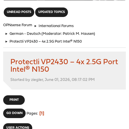
"
UNREAD POSTS
UPDATED TOPICS
OPNsense Forum
►
International Forums
►
German - Deutsch
(Moderator:
Patrick M. Hausen
)
►
Protectli VP2430 – 4x 2.5G Port Intel® N150
Protectli VP2430 – 4x 2.5G Port
Intel® N150
Started by ziegler, June 01, 2026, 08:17:02 PM
PRINT
1
GO DOWN
Pages
USER ACTIONS