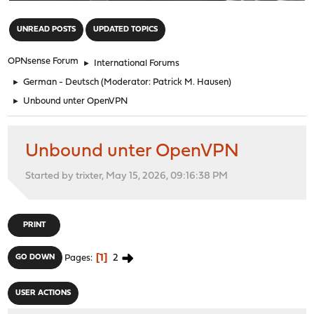
"
UNREAD POSTS
UPDATED TOPICS
OPNsense Forum
►
International Forums
►
German - Deutsch
(Moderator:
Patrick M. Hausen
)
►
Unbound unter OpenVPN
Unbound unter OpenVPN
Started by trixter, May 15, 2026, 09:16:38 PM
PRINT
1
2
GO DOWN
Pages
USER ACTIONS