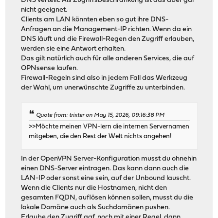
DNS verteilt. Als Zugriffsbeschränkung ist das aber gar
nicht geeignet.
Clients am LAN könnten eben so gut ihre DNS-
Anfragen an die Management-IP richten. Wenn da ein
DNS läuft und die Firewall-Regen den Zugriff erlauben,
werden sie eine Antwort erhalten.
Das gilt natürlich auch für alle anderen Services, die auf
OPNsense laufen.
Firewall-Regeln sind also in jedem Fall das Werkzeug
der Wahl, um unerwünschte Zugriffe zu unterbinden.
Quote from: trixter on May 15, 2026, 09:16:38 PM
>>Möchte meinen VPN-lern die internen Servernamen
mitgeben, die den Rest der Welt nichts angehen!
In der OpenVPN Server-Konfiguration musst du ohnehin
einen DNS-Server eintragen. Das kann dann auch die
LAN-IP oder sonst eine sein, auf der Unbound lauscht.
Wenn die Clients nur die Hostnamen, nicht den
gesamten FQDN, auflösen können sollen, musst du die
lokale Domäne auch als Suchdomänen pushen.
Erlaube den Zugriff ggf. noch mit einer Regel, dann