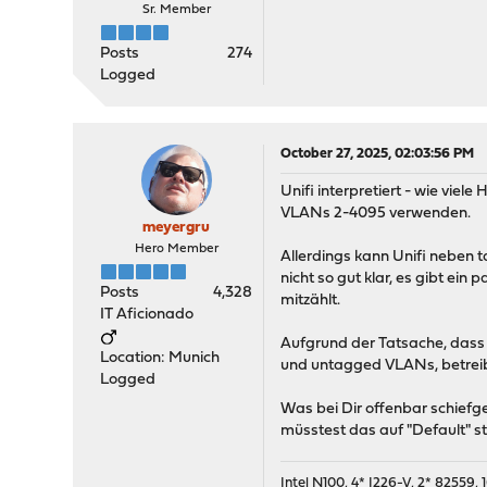
Sr. Member
Posts
274
Logged
October 27, 2025, 02:03:56 PM
Unifi interpretiert - wie viel
VLANs 2-4095 verwenden.
meyergru
Hero Member
Allerdings kann Unifi neben 
nicht so gut klar, es gibt ei
Posts
4,328
mitzählt.
IT Aficionado
Aufgrund der Tatsache, dass 
Location: Munich
und untagged VLANs, betreibe
Logged
Was bei Dir offenbar schiefg
müsstest das auf "Default" s
Intel N100, 4* I226-V, 2* 8255