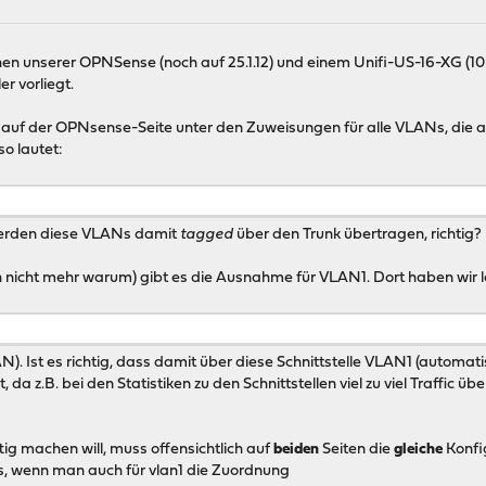
en unserer OPNSense (noch auf 25.1.12) und einem Unifi-US-16-XG (10 G
er vorliegt.
h auf der OPNsense-Seite unter den Zuweisungen für alle VLANs, die 
so lautet:
erden diese VLANs damit
tagged
über den Trunk übertragen, richtig?
ch nicht mehr warum) gibt es die Ausnahme für VLAN1. Dort haben wir 
. Ist es richtig, dass damit über diese Schnittstelle VLAN1 (automat
, da z.B. bei den Statistiken zu den Schnittstellen viel zu viel Traffic ü
ig machen will, muss offensichtlich auf
beiden
Seiten die
gleiche
Konfi
aus, wenn man auch für vlan1 die Zuordnung