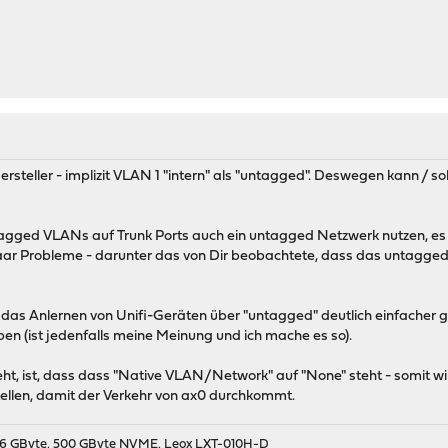
e Hersteller - implizit VLAN 1 "intern" als "untagged". Deswegen kann / 
tagged VLANs auf Trunk Ports auch ein untagged Netzwerk nutzen, es
n paar Probleme - darunter das von Dir beobachtete, dass das untagged
das Anlernen von Unifi-Geräten über "untagged" deutlich einfacher ge
n (ist jedenfalls meine Meinung und ich mache es so).
eht, ist, dass dass "Native VLAN/Network" auf "None" steht - somit wi
tellen, damit der Verkehr von ax0 durchkommt.
9, 16 GByte, 500 GByte NVME, Leox LXT-010H-D