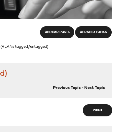
UNREAD POSTS
UPDATED TOPICS
16 (VLANs tagged/untagged)
d)
Previous Topic
-
Next Topic
PRINT