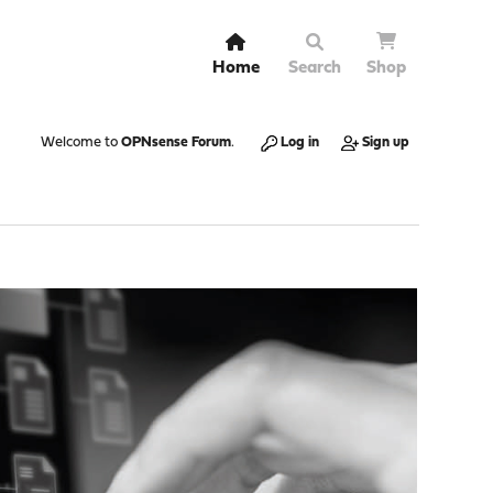
Home
Search
Shop
Welcome to
OPNsense Forum
.
Log in
Sign up