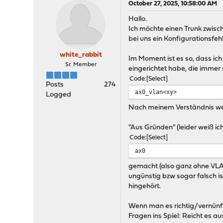
October 27, 2025, 10:58:00 AM
Hallo.
Ich möchte einen Trunk zwisch
bei uns ein Konfigurationsfehl
white_rabbit
Im Moment ist es so, dass ic
Sr. Member
eingerichtet habe, die immer 
Code
Select
Posts
274
ax0_vlan<xy>
Logged
Nach meinem Verständnis w
"Aus Gründen" (leider weiß i
Code
Select
ax0
gemacht (also ganz ohne VLAN)
ungünstig bzw sogar falsch ist
hingehört.
Wenn man es richtig/vernünft
Fragen ins Spiel: Reicht es 