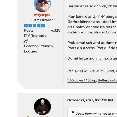
Bei mir ist es so ähnlich, ich
meyergru
Man kann das Unifi-Manageme
Hero Member
Geräte können das - das Umsch
als Controller habe ich das s
Posts
4,328
ändern konnte, als der Contro
IT Aficionado
Problematisch wird es dann n
Location: Munich
Ports als Access-Port auf d
Logged
Damit hätte man nur noch g
Intel N100, 4* I226-V, 2* 8255
1100 down / 450 up
,
Bufferbloat
October 27, 2025, 03:53:18 PM
Quote from: white_rabbit on 