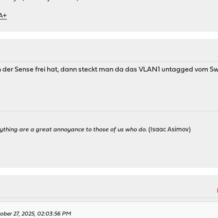
 A+
der Sense frei hat, dann steckt man da das VLAN1 untagged vom Switc
ything are a great annoyance to those of us who do.
(Isaac Asimov)
ober 27, 2025, 02:03:56 PM