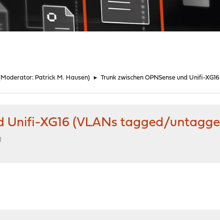
(Moderator:
Patrick M. Hausen
)
►
Trunk zwischen OPNSense und Unifi-XG
d Unifi-XG16 (VLANs tagged/untagge
M