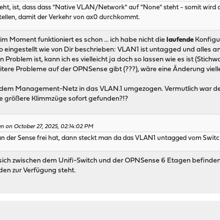
eht, ist, dass dass "Native VLAN/Network" auf "None" steht - somit wird 
stellen, damit der Verkehr von ax0 durchkommt.
im Moment funktioniert es schon ... ich habe nicht die
laufende
Konfigu
so eingestellt wie von Dir beschrieben: VLAN1 ist untagged und alles
 Problem ist, kann ich es vielleicht ja doch so lassen wie es ist (Stichw
ere Probleme auf der OPNSense gibt (???), wäre eine Änderung vielle
 dem Management-Netz in das VLAN.1 umgezogen. Vermutlich war der
e größere Klimmzüge sofort gefunden?!?
n on October 27, 2025, 02:14:02 PM
 der Sense frei hat, dann steckt man da das VLAN1 untagged vom Switch 
da sich zwischen dem Unifi-Switch und der OPNSense 6 Etagen befinden 
en zur Verfügung steht.