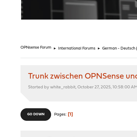
"
OPNsense Forum
►
International Forums
►
German - Deutsch
Trunk zwischen OPNSense un
Started by white_rabbit, October 27, 2025, 10:58:00 A
1
Pages
GO DOWN