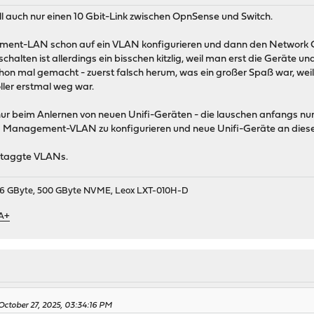
 will auch nur einen 10 Gbit-Link zwischen OpnSense und Switch.
nt-LAN schon auf ein VLAN konfigurieren und dann den Network Con
alten ist allerdings ein bisschen kitzlig, weil man erst die Geräte u
chon mal gemacht - zuerst falsch herum, was ein großer Spaß war, weil
ller erstmal weg war.
ur beim Anlernen von neuen Unifi-Geräten - die lauschen anfangs nur 
as Management-VLAN zu konfigurieren und neue Unifi-Geräte an diese
etaggte VLANs.
9, 16 GByte, 500 GByte NVME, Leox LXT-010H-D
 A+
October 27, 2025, 03:34:16 PM