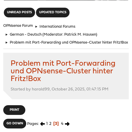
"
UNREAD POSTS
UPDATED TOPICS
OPNsense Forum
►
International Forums
►
German - Deutsch
(Moderator:
Patrick M. Hausen
)
►
Problem mit Port-Forwarding und OPNsense-Cluster hinter Fritz!Box
Problem mit Port-Forwarding
und OPNsense-Cluster hinter
Fritz!Box
Started by harald99, October 26, 2025, 01:47:15 PM
PRINT
1
2
3
4
GO DOWN
Pages