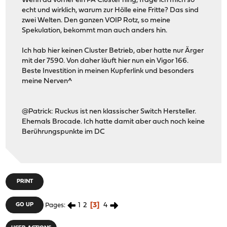
Wenn da vorher ein PA Cluster hing, frage ich mich so
echt und wirklich, warum zur Hölle eine Fritte? Das sind
zwei Welten. Den ganzen VOIP Rotz, so meine
Spekulation, bekommt man auch anders hin.
Ich hab hier keinen Cluster Betrieb, aber hatte nur Ärger
mit der 7590. Von daher läuft hier nun ein Vigor 166.
Beste Investition in meinen Kupferlink und besonders
meine Nerven^
@Patrick: Ruckus ist nen klassischer Switch Hersteller.
Ehemals Brocade. Ich hatte damit aber auch noch keine
Berührungspunkte im DC
PRINT
1
2
3
4
GO UP
Pages