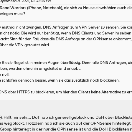
September 01, 2025, 06:48:55 PM
 Road Warriors (iPhone, Notebook), die sich zu Hause einwhählen auch 
erlegen muss?
 erstmal nicht zwingen, DNS Anfragen zum VPN Server zu senden. Sie könn
nicht nötig. Die wird nur benötigt, wenn DNS Clients und Server im selbe
acht Sinn für den Fall, dass die DNS Anfrage an der OPNsense ankommt, a
 über die VPN geroutet wird.
 Block-Regel ist in meinen Augen überflüssig. Denn alle DNS Anfragen,
haben, werden ohnehin umgeleitet und erlaubt.
 null.
 schlafen dennoch besser, wenn sie das zusätzlich noch blockieren.
S ober HTTPS zu blockieren, um hier den Clients keine Alternative zu ermö
-). Hilft mir sehr.... DoT hab ich generell geblock und DoH über Blockli
iges wegblockt. Trotzdem hab ich sie auch auf der OPNSense hinterleg
 Group hinterlegt in der nur die OPNsense ist und die DoH Blocklis