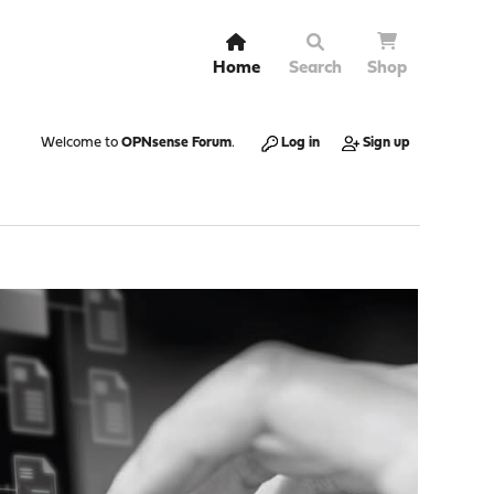
Home
Search
Shop
Welcome to
OPNsense Forum
.
Log in
Sign up