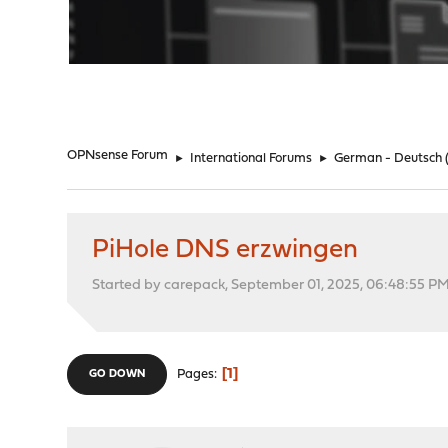
"
OPNsense Forum
►
International Forums
►
German - Deutsch
PiHole DNS erzwingen
Started by carepack, September 01, 2025, 06:48:55 P
1
Pages
GO DOWN