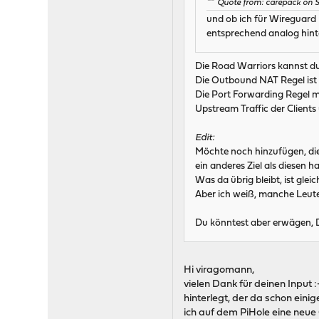
Quote from: carepack on 
und ob ich für Wireguard
entsprechend analog hint
Die Road Warriors kannst du
Die Outbound NAT Regel ist 
Die Port Forwarding Regel m
Upstream Traffic der Clients
Edit:
Möchte noch hinzufügen, die
ein anderes Ziel als diesen 
Was da übrig bleibt, ist gleich
Aber ich weiß, manche Leute
Du könntest aber erwägen, DN
Hi viragomann,
vielen Dank für deinen Input :
hinterlegt, der da schon ein
ich auf dem PiHole eine neue