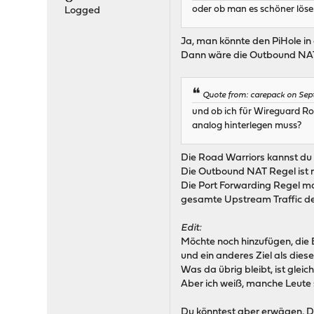
oder ob man es schöner lös
Logged
Ja, man könnte den PiHole in
Dann wäre die Outbound NAT R
Quote from: carepack on Sep
und ob ich für Wireguard R
analog hinterlegen muss?
Die Road Warriors kannst du 
Die Outbound NAT Regel ist n
Die Port Forwarding Regel ma
gesamte Upstream Traffic der
Edit:
Möchte noch hinzufügen, die
und ein anderes Ziel als die
Was da übrig bleibt, ist gleich 
Aber ich weiß, manche Leute 
Du könntest aber erwägen, DNS