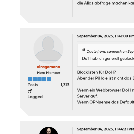
die Alias abfrage machen ka
September 04, 2025, 11:41:09 P
Quote from: carepack on Sep
DoT hab ich generell geblock
viragomann
Blocklisten für DoH?
Hero Member
Aber der PiHole ist nicht das
Posts
1,313
Wenn ein Webbrowser DoH nut
Server auf.
Logged
Wenn OPNsense das Default G
September 04, 2025, 11:44:21 P