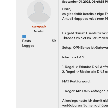
September 01, 2025, 06:48:55 P
Hallo,
es gibt dafür bereits einige T
Aktuell klappt es mit einem M
carepack
Newbie
Es geht darum Clients zu zwi
Threads im hier im Forum ve
Posts
39
Logged
Setup: OPNSense ist Gatewa
Interface LAN:
1. Regel -> Erlaube DNS Anfr
2. Regel -> Blocke alle DNS
NAT Port forward:
1. Regel: Alle DNS Anfragen d
Allerdings hatte ich damit ni
verfügbaren Namen auflösen 