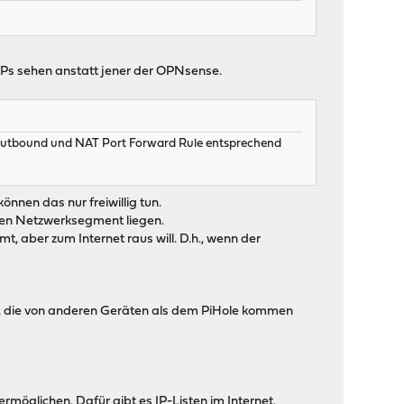
IPs sehen anstatt jener der OPNsense.
e Outbound und NAT Port Forward Rule entsprechend
nnen das nur freiwillig tun.
lben Netzwerksegment liegen.
 aber zum Internet raus will. D.h., wenn der
n, die von anderen Geräten als dem PiHole kommen
rmöglichen. Dafür gibt es IP-Listen im Internet.