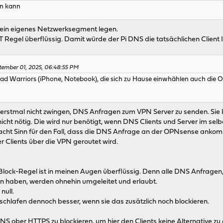
en kann
 ein eigenes Netzwerksegment legen.
egel überflüssig. Damit würde der Pi DNS die tatsächlichen Client 
tember 01, 2025, 06:48:55 PM
oad Warriors (iPhone, Notebook), die sich zu Hause einwhählen auch di
erstmal nicht zwingen, DNS Anfragen zum VPN Server zu senden. Sie kö
icht nötig. Die wird nur benötigt, wenn DNS Clients und Server im se
cht Sinn für den Fall, dass die DNS Anfrage an der OPNsense ankommt,
 Clients über die VPN geroutet wird.
 Block-Regel ist in meinen Augen überflüssig. Denn alle DNS Anfrage
sen haben, werden ohnehin umgeleitet und erlaubt.
null.
schlafen dennoch besser, wenn sie das zusätzlich noch blockieren.
 ober HTTPS zu blockieren, um hier den Clients keine Alternative zu e