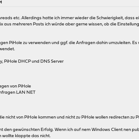
M
hreads etc. Allerdings hatte ich immer wieder die Schwierigkeit, dass e
ix aus mehreren Posts ich würde aber gerne wissen, ob die Einstellung
ngen PiHole zu verwenden und ggf. die Anfragen dahin umzuleiten. Es
rwendet.
y, PiHole DHCP und DNS Server
agen von PiHole
 anfragen LAN NET
ie nicht von PiHole kommen und nicht zu PiHole wollen redirecten zu 
cht den gewünschten Erfolg. Wenn ich auf nem Windows Client nen publ
wollte klappte das nicht.