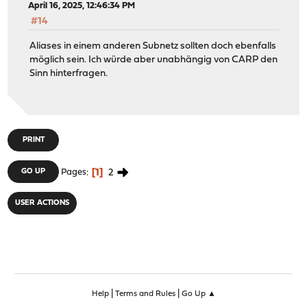
April 16, 2025, 12:46:34 PM
#14
Aliases in einem anderen Subnetz sollten doch ebenfalls
möglich sein. Ich würde aber unabhängig von CARP den
Sinn hinterfragen.
PRINT
1
2
GO UP
Pages
USER ACTIONS
|
|
Help
Terms and Rules
Go Up ▲