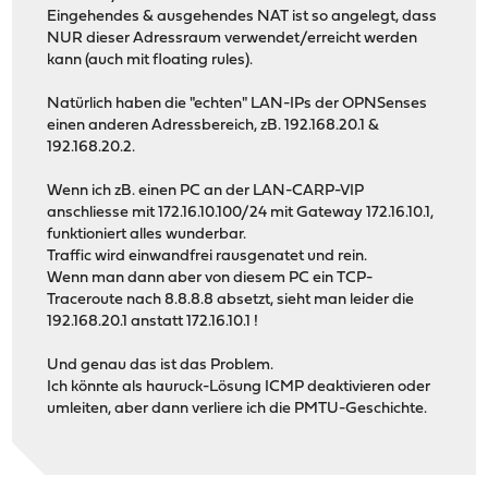
Eingehendes & ausgehendes NAT ist so angelegt, dass
NUR dieser Adressraum verwendet/erreicht werden
kann (auch mit floating rules).
Natürlich haben die "echten" LAN-IPs der OPNSenses
einen anderen Adressbereich, zB. 192.168.20.1 &
192.168.20.2.
Wenn ich zB. einen PC an der LAN-CARP-VIP
anschliesse mit 172.16.10.100/24 mit Gateway 172.16.10.1,
funktioniert alles wunderbar.
Traffic wird einwandfrei rausgenatet und rein.
Wenn man dann aber von diesem PC ein TCP-
Traceroute nach 8.8.8.8 absetzt, sieht man leider die
192.168.20.1 anstatt 172.16.10.1 !
Und genau das ist das Problem.
Ich könnte als hauruck-Lösung ICMP deaktivieren oder
umleiten, aber dann verliere ich die PMTU-Geschichte.