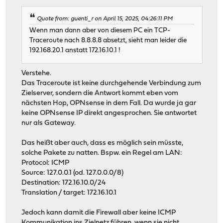
Quote from: guenti_r on April 15, 2025, 04:26:11 PM
Wenn man dann aber von diesem PC ein TCP-
Traceroute nach 8.8.8.8 absetzt, sieht man leider die
192.168.20.1 anstatt 172.16.10.1 !
Verstehe.
Das Traceroute ist keine durchgehende Verbindung zum
Zielserver, sondern die Antwort kommt eben vom
nächsten Hop, OPNsense in dem Fall. Da wurde ja gar
keine OPNsense IP direkt angesprochen. Sie antwortet
nur als Gateway.
Das heißt aber auch, dass es möglich sein müsste,
solche Pakete zu natten. Bspw. ein Regel am LAN:
Protocol: ICMP
Source: 127.0.0.1 (od. 127.0.0.0/8)
Destination: 172.16.10.0/24
Translation / target: 172.16.10.1
Jedoch kann damit die Firewall aber keine ICMP
Kommunikation ins Zielnetz führen, wenn sie nicht