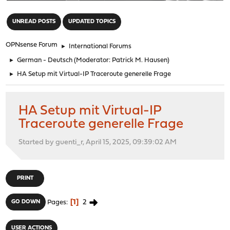
"
UNREAD POSTS
UPDATED TOPICS
OPNsense Forum
►
International Forums
►
German - Deutsch
(Moderator:
Patrick M. Hausen
)
►
HA Setup mit Virtual-IP Traceroute generelle Frage
HA Setup mit Virtual-IP
Traceroute generelle Frage
Started by guenti_r, April 15, 2025, 09:39:02 AM
PRINT
1
2
GO DOWN
Pages
USER ACTIONS