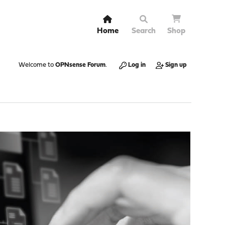
Home
Search
Shop
Welcome to
OPNsense Forum
.
Log in
Sign up