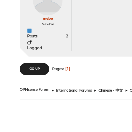
mebe
Newbie
Posts
2
Logged
1
Pages
GO UP
OPNsense Forum
►
International Forums
►
Chinese - 中文
►