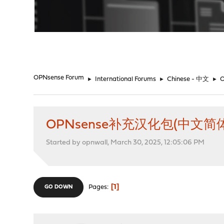
"
OPNsense Forum
►
International Forums
►
Chinese - 中文
►
OPNsense补充汉化包(中文
Started by opnwall, March 30, 2025, 12:05:06 PM
1
Pages
GO DOWN