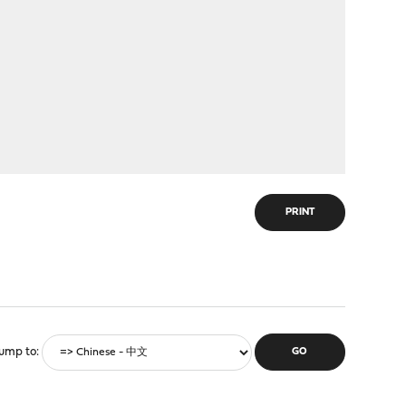
PRINT
ump to