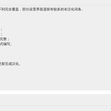
包做不到完全覆盖，部分设置界面遗留有较多的未汉化词条。
；
；
完整；
式编写。
更新完成汉化。