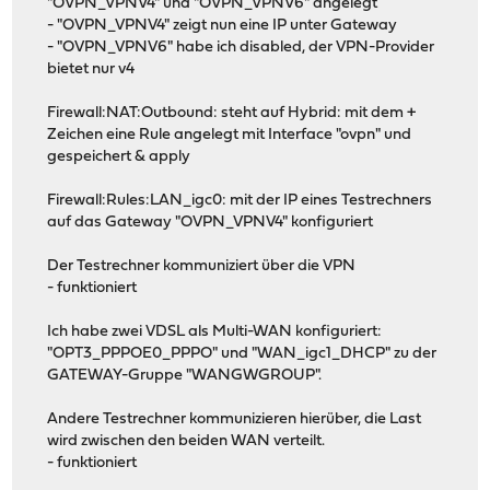
"OVPN_VPNV4" und "OVPN_VPNV6" angelegt
- "OVPN_VPNV4" zeigt nun eine IP unter Gateway
- "OVPN_VPNV6" habe ich disabled, der VPN-Provider
bietet nur v4
Firewall:NAT:Outbound: steht auf Hybrid: mit dem +
Zeichen eine Rule angelegt mit Interface "ovpn" und
gespeichert & apply
Firewall:Rules:LAN_igc0: mit der IP eines Testrechners
auf das Gateway "OVPN_VPNV4" konfiguriert
Der Testrechner kommuniziert über die VPN
- funktioniert
Ich habe zwei VDSL als Multi-WAN konfiguriert:
"OPT3_PPPOE0_PPPO" und "WAN_igc1_DHCP" zu der
GATEWAY-Gruppe "WANGWGROUP".
Andere Testrechner kommunizieren hierüber, die Last
wird zwischen den beiden WAN verteilt.
- funktioniert