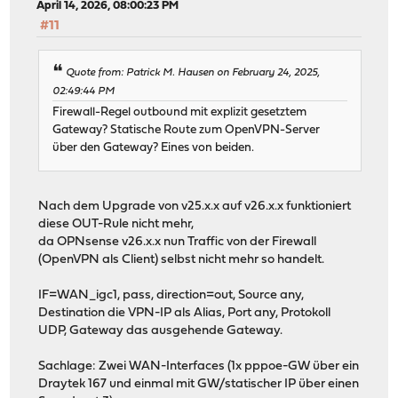
April 14, 2026, 08:00:23 PM
#11
Quote from: Patrick M. Hausen on February 24, 2025,
02:49:44 PM
Firewall-Regel outbound mit explizit gesetztem
Gateway? Statische Route zum OpenVPN-Server
über den Gateway? Eines von beiden.
Nach dem Upgrade von v25.x.x auf v26.x.x funktioniert
diese OUT-Rule nicht mehr,
da OPNsense v26.x.x nun Traffic von der Firewall
(OpenVPN als Client) selbst nicht mehr so handelt.
IF=WAN_igc1, pass, direction=out, Source any,
Destination die VPN-IP als Alias, Port any, Protokoll
UDP, Gateway das ausgehende Gateway.
Sachlage: Zwei WAN-Interfaces (1x pppoe-GW über ein
Draytek 167 und einmal mit GW/statischer IP über einen