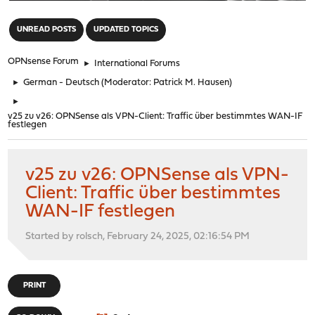
"
UNREAD POSTS
UPDATED TOPICS
OPNsense Forum
►
International Forums
►
German - Deutsch
(Moderator:
Patrick M. Hausen
)
►
v25 zu v26: OPNSense als VPN-Client: Traffic über bestimmtes WAN-IF
festlegen
v25 zu v26: OPNSense als VPN-
Client: Traffic über bestimmtes
WAN-IF festlegen
Started by rolsch, February 24, 2025, 02:16:54 PM
PRINT