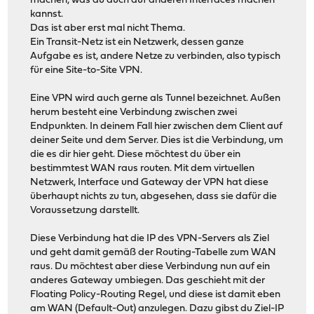
machen, was du auch auf anderen Interfaces machen
kannst.
Das ist aber erst mal nicht Thema.
Ein Transit-Netz ist ein Netzwerk, dessen ganze
Aufgabe es ist, andere Netze zu verbinden, also typisch
für eine Site-to-Site VPN.
Eine VPN wird auch gerne als Tunnel bezeichnet. Außen
herum besteht eine Verbindung zwischen zwei
Endpunkten. In deinem Fall hier zwischen dem Client auf
deiner Seite und dem Server. Dies ist die Verbindung, um
die es dir hier geht. Diese möchtest du über ein
bestimmtest WAN raus routen. Mit dem virtuellen
Netzwerk, Interface und Gateway der VPN hat diese
überhaupt nichts zu tun, abgesehen, dass sie dafür die
Voraussetzung darstellt.
Diese Verbindung hat die IP des VPN-Servers als Ziel
und geht damit gemäß der Routing-Tabelle zum WAN
raus. Du möchtest aber diese Verbindung nun auf ein
anderes Gateway umbiegen. Das geschieht mit der
Floating Policy-Routing Regel, und diese ist damit eben
am WAN (Default-Out) anzulegen. Dazu gibst du Ziel-IP