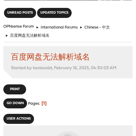
"
UNREAD POSTS
UPDATED TOPICS
OPNsense Forum
►
International Forums
►
Chinese - 中文
►
百度网盘无法解析域名
百度网盘无法解析域名
Started by taotaodzt, February 16, 2025, 04:30:03 AM
PRINT
1
GO DOWN
Pages
USER ACTIONS