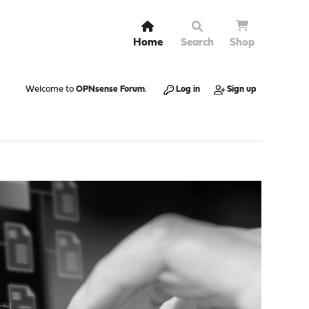
Home
Search
Shop
Welcome to
OPNsense Forum
.
Log in
Sign up