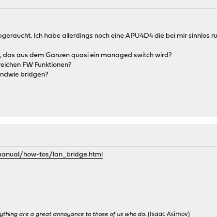
bgeraucht. Ich habe allerdings noch eine APU4D4 die bei mir sinnlos r
en, das aus dem Ganzen quasi ein managed switch wird?
reichen FW Funktionen?
gendwie bridgen?
manual/how-tos/lan_bridge.html
ything are a great annoyance to those of us who do.
(Isaac Asimov)