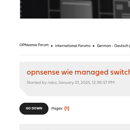
"
OPNsense Forum
►
International Forums
►
German - Deutsch
opnsense wie managed switch
Started by rabo, January 01, 2025, 12:36:57 PM
1
Pages
GO DOWN