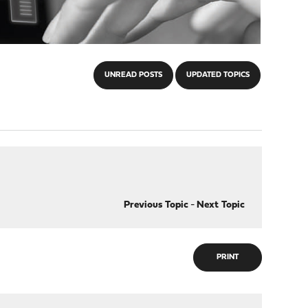
UNREAD POSTS
UPDATED TOPICS
Previous Topic
-
Next Topic
PRINT