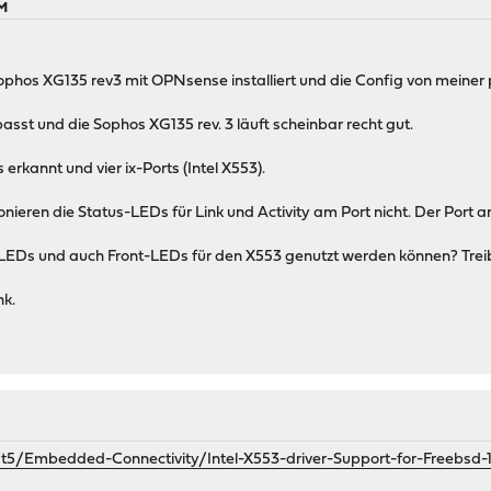
AM
Sophos XG135 rev3 mit OPNsense installiert und die Config von meiner
st und die Sophos XG135 rev. 3 läuft scheinbar recht gut.
erkannt und vier ix-Ports (Intel X553).
onieren die Status-LEDs für Link und Activity am Port nicht. Der Port an
LEDs und auch Front-LEDs für den X553 genutzt werden können? Tre
nk.
m/t5/Embedded-Connectivity/Intel-X553-driver-Support-for-Freebsd