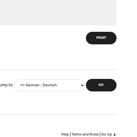
PRINT
ump to
|
|
Help
Terms and Rules
Go Up ▲