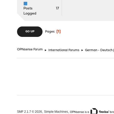
Posts
17
Logged
1
Pages
GO UP
OPNsense Forum
►
International Forums
►
German - Deutsch
,
,
SMF 2.1.7 © 2026
Simple Machines