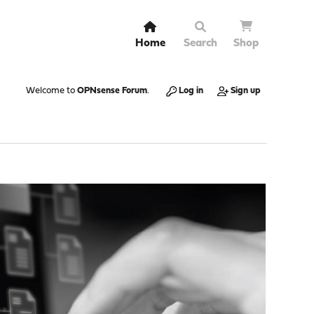
Home
Search
Shop
Welcome to
OPNsense Forum
.
Log in
Sign up