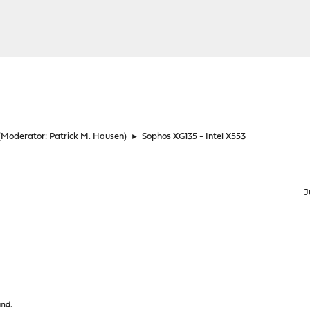
(Moderator:
Patrick M. Hausen
)
►
Sophos XG135 - Intel X553
J