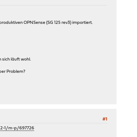
 produktiven OPNSense (SG 125 rev3) importiert.
 sich läuft wohl.
iber Problem?
#1
-12-1/m-p/697726