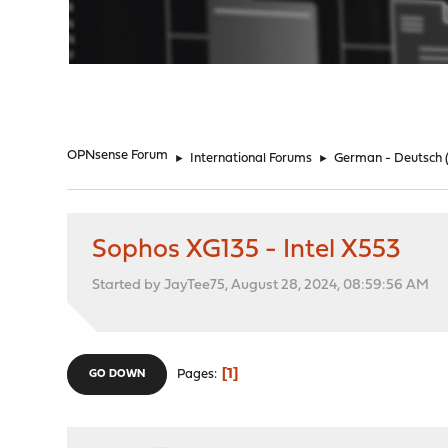
"
OPNsense Forum
►
International Forums
►
German - Deutsch
Sophos XG135 - Intel X553
Started by JayTee75, August 28, 2024, 08:59:56 AM
1
Pages
GO DOWN