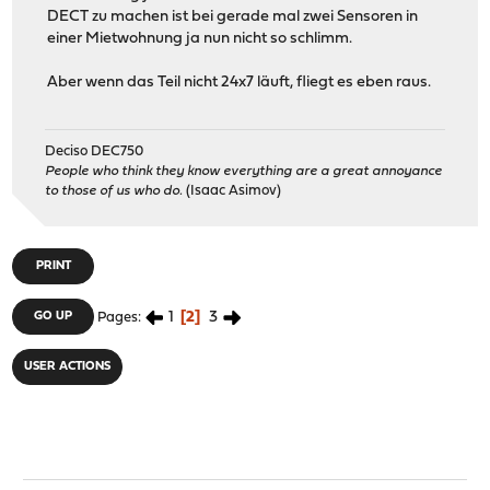
DECT zu machen ist bei gerade mal zwei Sensoren in
einer Mietwohnung ja nun nicht so schlimm.
Aber wenn das Teil nicht 24x7 läuft, fliegt es eben raus.
Deciso DEC750
People who think they know everything are a great annoyance
to those of us who do.
(Isaac Asimov)
PRINT
1
2
3
GO UP
Pages
USER ACTIONS