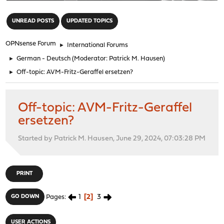
"
UNREAD POSTS
UPDATED TOPICS
OPNsense Forum
►
International Forums
►
German - Deutsch
(Moderator:
Patrick M. Hausen
)
►
Off-topic: AVM-Fritz-Geraffel ersetzen?
Off-topic: AVM-Fritz-Geraffel
ersetzen?
Started by Patrick M. Hausen, June 29, 2024, 07:03:28 PM
PRINT
1
2
3
GO DOWN
Pages
USER ACTIONS