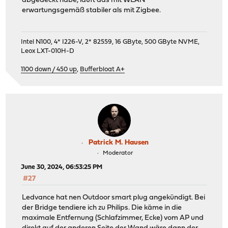
abgedeckt habe, läuft das mit WLAN
erwartungsgemäß stabiler als mit Zigbee.
Intel N100, 4* I226-V, 2* 82559, 16 GByte, 500 GByte NVME,
Leox LXT-010H-D
1100 down / 450 up
,
Bufferbloat A+
Patrick M. Hausen
Moderator
June 30, 2024, 06:53:25 PM
#27
Ledvance hat nen Outdoor smart plug angekündigt. Bei
der Bridge tendiere ich zu Philips. Die käme in die
maximale Entfernung (Schlafzimmer, Ecke) vom AP und