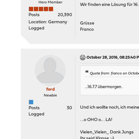
Hero Member
Wir finden eine Lösung für 16
Posts
20,390
Location: Germany
Grüsse
Logged
Franco
October 28, 2016, 08:25:40 
Quote from: franco on Octob
...16.7.7 übermorgen.
ford
Newbie
Und ich wollte noch, ich mein
Posts
30
Logged
. ..o OHO o.. . LA!
Vielen_Vielen_ Dank Jungs
Ihr seid Klasse ;-)