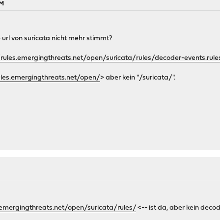
PM
 url von suricata nicht mehr stimmt?
/rules.emergingthreats.net/open/suricata/rules/decoder-events.rule
ules.emergingthreats.net/open/
> aber kein "/suricata/".
s.emergingthreats.net/open/suricata/rules/
<-- ist da, aber kein decod