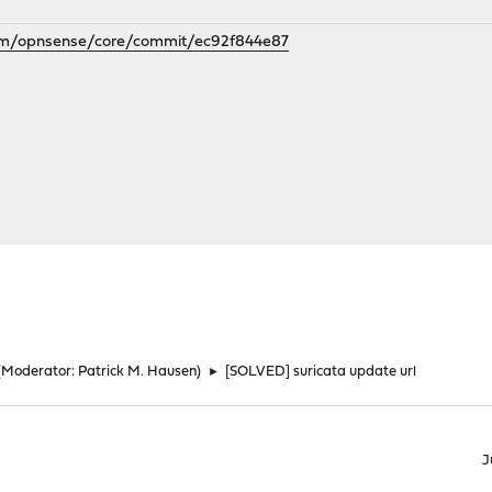
com/opnsense/core/commit/ec92f844e87
(Moderator:
Patrick M. Hausen
)
►
[SOLVED] suricata update url
J