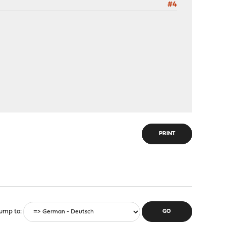
#4
PRINT
ump to