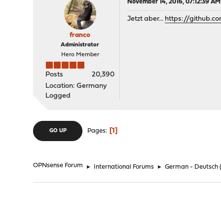
November 14, 2016, 07:12:39 AM
Jetzt aber...
https://github.
franco
Administrator
Hero Member
Posts
20,390
Location: Germany
Logged
1
Pages
GO UP
OPNsense Forum
►
International Forums
►
German - Deutsch