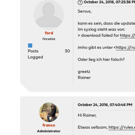
October 24, 2016, 07:25:36 
Servus,
kann es sein, dass die update
Im syslog steht was von:
ford
> download failed for
https:/
Newbie
imho gibt es unter <
https://r
Posts
30
Logged
Oder lieg ich hier falsch?
greetz
Rainer
October 24, 2016, 07:40:46 PM
Hi Rainer,
franco
Etwas seltsam,
https://rule
Administrator