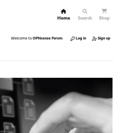
Home
Search
Shop
Welcome to
OPNsense Forum
.
Log in
Sign up