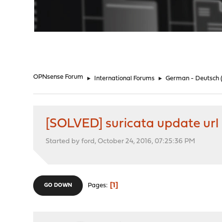
"
OPNsense Forum
►
International Forums
►
German - Deutsch
[SOLVED] suricata update url
Started by ford, October 24, 2016, 07:25:36 PM
1
Pages
GO DOWN