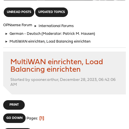
"
UNREAD POSTS
UPDATED TOPICS
OPNsense Forum
►
International Forums
►
German - Deutsch
(Moderator:
Patrick M. Hausen
)
►
MultiWAN einrichten, Load Balancing einrichten
MultiWAN einrichten, Load
Balancing einrichten
Started by spooner.arthur, December 28, 2023, 06:42:06
AM
PRINT
1
GO DOWN
Pages