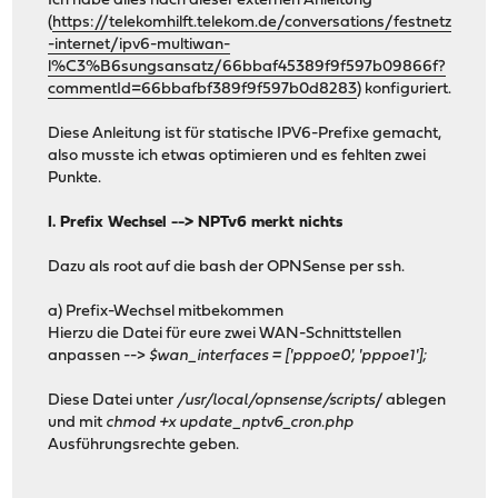
Ich habe alles nach dieser externen Anleitung
(
https://telekomhilft.telekom.de/conversations/festnetz
-internet/ipv6-multiwan-
l%C3%B6sungsansatz/66bbaf45389f9f597b09866f?
commentId=66bbafbf389f9f597b0d8283
) konfiguriert.
Diese Anleitung ist für statische IPV6-Prefixe gemacht,
also musste ich etwas optimieren und es fehlten zwei
Punkte.
I. Prefix Wechsel --> NPTv6 merkt nichts
Dazu als root auf die bash der OPNSense per ssh.
a) Prefix-Wechsel mitbekommen
Hierzu die Datei für eure zwei WAN-Schnittstellen
anpassen -->
$wan_interfaces = ['pppoe0', 'pppoe1'];
Diese Datei unter
/usr/local/opnsense/scripts
/ ablegen
und mit
chmod +x update_nptv6_cron.php
Ausführungsrechte geben.