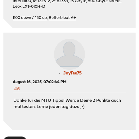
Intel N100, 4* I226-V, 2* 82559, 16 GByte, 500 GByte NVME,
Leox LXT-010H-D
1100 down / 450 up
,
Bufferbloat A+
JayTee75
August 16, 2025, 07:02:44 PM
#6
Danke für die MTU Tipps! Werde Deine 2 Punkte auch
mal testen. Lerne jeden tag dazu ;-)