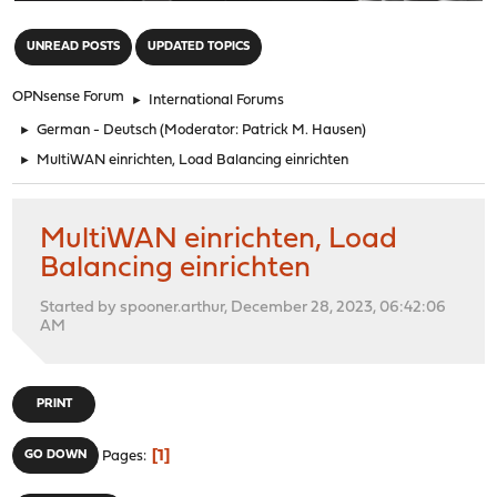
"
UNREAD POSTS
UPDATED TOPICS
OPNsense Forum
►
International Forums
►
German - Deutsch
(Moderator:
Patrick M. Hausen
)
►
MultiWAN einrichten, Load Balancing einrichten
MultiWAN einrichten, Load
Balancing einrichten
Started by spooner.arthur, December 28, 2023, 06:42:06
AM
PRINT
1
GO DOWN
Pages