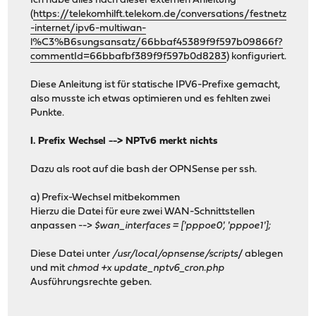
Ich habe alles nach dieser externen Anleitung
(
https://telekomhilft.telekom.de/conversations/festnetz
-internet/ipv6-multiwan-
l%C3%B6sungsansatz/66bbaf45389f9f597b09866f?
commentId=66bbafbf389f9f597b0d8283
) konfiguriert.
Diese Anleitung ist für statische IPV6-Prefixe gemacht,
also musste ich etwas optimieren und es fehlten zwei
Punkte.
I. Prefix Wechsel --> NPTv6 merkt nichts
Dazu als root auf die bash der OPNSense per ssh.
a) Prefix-Wechsel mitbekommen
Hierzu die Datei für eure zwei WAN-Schnittstellen
anpassen -->
$wan_interfaces = ['pppoe0', 'pppoe1'];
Diese Datei unter
/usr/local/opnsense/scripts
/ ablegen
und mit
chmod +x update_nptv6_cron.php
Ausführungsrechte geben.