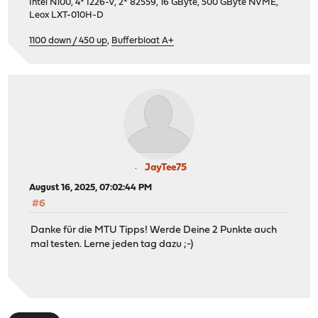
Intel N100, 4* I226-V, 2* 82559, 16 GByte, 500 GByte NVME,
Leox LXT-010H-D
1100 down / 450 up
,
Bufferbloat A+
JayTee75
August 16, 2025, 07:02:44 PM
#6
Danke für die MTU Tipps! Werde Deine 2 Punkte auch
mal testen. Lerne jeden tag dazu ;-)