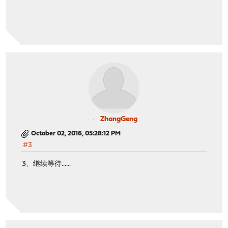
ZhangGeng
October 02, 2016, 05:28:12 PM
#3
3、继续等待......