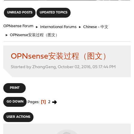
"
UNREAD POSTS
UPDATED TOPICS
OPNsense Forum
►
International Forums
►
Chinese - 中文
►
OPNsense安装过程（图文）
OPNsense安装过程（图文）
Started by ZhangGeng, October 02, 2016, 05:17:44 PM
PRINT
1
2
GO DOWN
Pages
USER ACTIONS