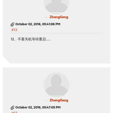
ZhangGeng
October 02, 2016, 05:41:06 PM
#12
12、不要关机等待重启......
ZhangGeng
October 02, 2016, 05:47:05 PM