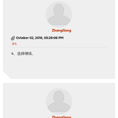
ZhangGeng
October 02, 2016, 05:29:06 PM
#4
4、选择继续。
ZhangGeng