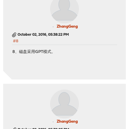
ZhangGeng
October 02, 2016, 05:38:22 PM
#8
8、磁盘采用GPT模式。
ZhangGeng