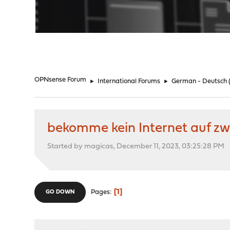
"
OPNsense Forum
►
International Forums
►
German - Deutsch
bekomme kein Internet auf zwe
Started by magicas, December 11, 2023, 03:25:28 PM
1
Pages
GO DOWN