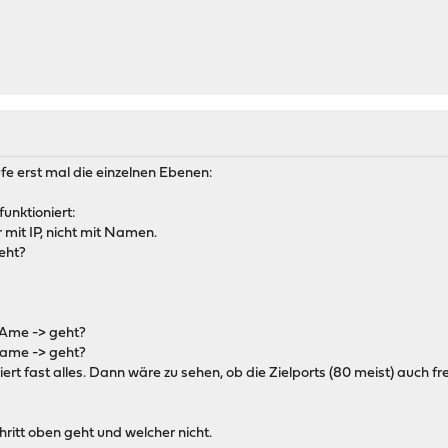
üfe erst mal die einzelnen Ebenen:
unktioniert:
 mit IP, nicht mit Namen.
eht?
NAme -> geht?
name -> geht?
ert fast alles. Dann wäre zu sehen, ob die Zielports (80 meist) auch fr
hritt oben geht und welcher nicht.