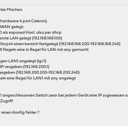
etze Machen.
hardware 4 port Celeron).
s WAN gelegt.
0 als exposed Host. also per dhcp
 erste LAN gelegt (192.168.168.100)
Dhcpv4 einen bereich festgelegt (192.168.168.200-192.168.168.240)
W Regeln eine in Regel für LAN mit any gemacht
gen LAN1 angelegt (igc1)
IP vergeben (192.168.200.1)
egeben (192.168.200.200-192.168.200.240)
eln eine Regel für LAN1 mit any angelegt
angeschlossenen Switch zwar bei jedem Gerät eine IP zugewiesen a
Zugriff.
 einen Konfig Fehler ?