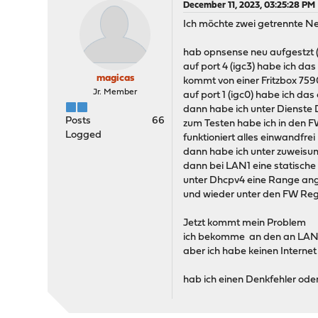
December 11, 2023, 03:25:28 PM
Ich möchte zwei getrennte N
hab opnsense neu aufgestzt (
auf port 4 (igc3) habe ich da
magicas
kommt von einer Fritzbox 759
Jr. Member
auf port 1 (igc0) habe ich das
dann habe ich unter Dienste 
Posts
66
zum Testen habe ich in den F
Logged
funktioniert alles einwandfrei
dann habe ich unter zuweisun
dann bei LAN1 eine statische 
unter Dhcpv4 eine Range ang
und wieder unter den FW Reg
Jetzt kommt mein Problem
ich bekomme an den an LAN1 
aber ich habe keinen Internet 
hab ich einen Denkfehler oder