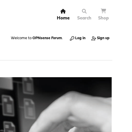
Home
Search
Shop
Welcome to
OPNsense Forum
.
Log in
Sign up