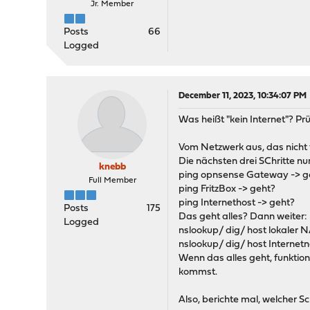
Jr. Member
Posts
66
Logged
December 11, 2023, 10:34:07 PM
Was heißt "kein Internet"? Pr
Vom Netzwerk aus, das nicht f
Die nächsten drei SChritte nur
knebb
ping opnsense Gateway -> g
Full Member
ping FritzBox -> geht?
ping Internethost -> geht?
Posts
175
Das geht alles? Dann weiter:
Logged
nslookup/ dig/ host lokaler 
nslookup/ dig/ host Internet
Wenn das alles geht, funktioni
kommst.
Also, berichte mal, welcher Sc