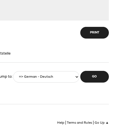
PRINT
tstelle
ump to
|
|
Help
Terms and Rules
Go Up ▲