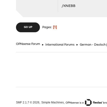
/KNEBB
1
Pages
GO UP
OPNsense Forum
►
International Forums
►
German - Deutsch
,
,
SMF 2.1.7 © 2026
Simple Machines