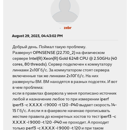
zebr
August 29, 2023, 04:43:02 PM
Добрый день. Поймал такую проблему.
Развернут OPNSENSE (22.7.10_2) на физическом
сервере Intel(R) Xeon(R) Gold 6248 CPU @ 2.50GHz (40
cores, 80 threads). Сервер подключен к коммутатору
линками 2х10Гб/с. За коммутатором стоят сервера
включенные так же линками 2х10Гб/с. На них
развернуты ВМ. ВМ находятся в разных подсетях. И вот
в чем проблема:
если в правилах фаервола у меня прописано источник
любой и назначение любое то при измерении iperf
iperf3 -c X.X.X.X -l 9000 -t 120 -P40 выдает скорость 14-
15 Гб/с. А если я в фаерволе начинаю прописывать
жесткие правила до конкретных хостов то тест iperf3 -c
X.X.X.X -l 9000 -t 120 -P40 не проходит. А проходит
только perf3 -c X.X.X.X -l 9000 -t 120 и при таком