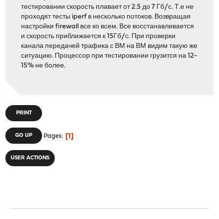
тестировании скорость плавает от 2.5 до 7 Гб/с. Т.е не
проходят тесты iperf в несколько потоков. Возвращая
настройки firewall все ко всем. Все восстанавливается
и скорость приближается к 15Гб/с. При проверки
канала передачей трафика с ВМ на ВМ видим такую же
ситуацию. Процессор при тестировании грузится на 12-
15% не более.
PRINT
1
GO UP
Pages
USER ACTIONS