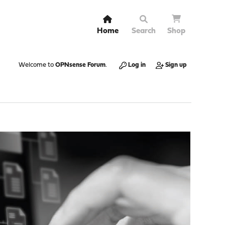
Home
Search
Shop
Welcome to
OPNsense Forum
.
Log in
Sign up