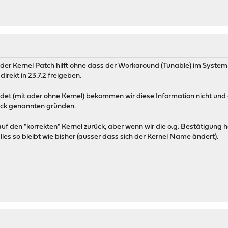
r Kernel Patch hilft ohne dass der Workaround (Tunable) im System i
direkt in 23.7.2 freigeben.
et (mit oder ohne Kernel) bekommen wir diese Information nicht und 
ick genannten gründen.
uf den "korrekten" Kernel zurück, aber wenn wir die o.g. Bestätigung h
lles so bleibt wie bisher (ausser dass sich der Kernel Name ändert).