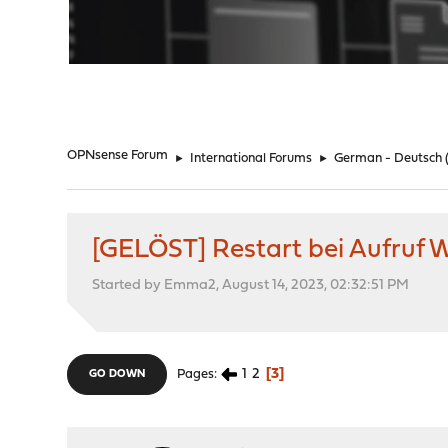
"
OPNsense Forum
►
International Forums
►
German - Deutsch
[GELÖST] Restart bei Aufruf 
Started by Emma2, August 14, 2023, 02:32:51 PM
1
2
3
Pages
GO DOWN