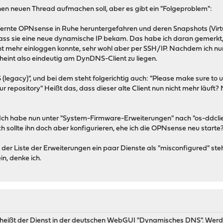
einen neuen Thread aufmachen soll, aber es gibt ein "Folgeproblem":
rnte OPNsense in Ruhe heruntergefahren und deren Snapshots (Virtual
ss sie eine neue dynamische IP bekam. Das habe ich daran gemerkt,
 mehr einloggen konnte, sehr wohl aber per SSH/IP. Nachdem ich nu
scheint also eindeutig am DynDNS-Client zu liegen.
(legacy)", und bei dem steht folgerichtig auch: "Please make sure to u
ur repository" Heißt das, dass dieser alte Client nun nicht mehr läuft?
Ich habe nun unter "System-Firmware-Erweiterungen" nach "os-ddclient"
Ich sollte ihn doch aber konfigurieren, ehe ich die OPNsense neu starte
in der Liste der Erweiterungen ein paar Dienste als "misconfigured" ste
in, denke ich.
r heißt der Dienst in der deutschen WebGUI "Dynamisches DNS". Werde