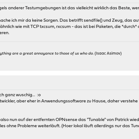
gels anderer Testumgebungen ist das vielleicht wirklich das Beste,
he ich mir da keine Sorgen. Das betrifft sendfile() und Zeug, das au
ähnlich wie mit TCP txcsum, rxcsum - das ist bei Paketen, die *durch* d
eren.
ything are a great annoyance to those of us who do.
(Isaac Asimov)
ch ganz wuschig... :o
twickler, aber eher in Anwendungssoftware zu Hause, daher verstehe 
 also nun auf der entfernten OPNsense das "Tunable" von Patrick wiede
s ohne Probleme weiterläuft. (Hoer lokal läuft allerdings nur das Tunab