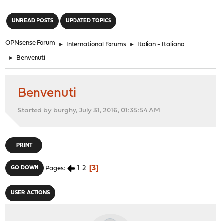
"
UNREAD POSTS
UPDATED TOPICS
OPNsense Forum
►
International Forums
►
Italian - Italiano
►
Benvenuti
Benvenuti
Started by burghy, July 31, 2016, 01:35:54 AM
PRINT
1
2
3
GO DOWN
Pages
USER ACTIONS