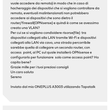
vuole accedere da remoto) in modo che in caso di
hacheraggio dei dispositivi che si vogliono controllare da
remoto, eventuali malintenzionati non potrebbero
accedere ai dispositivi che sono dietro il
router/firewall(OPNsense) e quindi è come se avessimo
creato una VLAN?
Per cui se si vogliono condividere risorse(file) tra
dispositivi collegati alla LAN tramite Wi-Fi e dispositivi
collegati alla LAN via cavo, una strada percorribile
sarebbe quella di collegare un secondo router, con
access point, al PC sul quale installerò OPNsense e
configurarlo per funzionare solo come access point? Ho
capito bene?
Grazie mille per i tuoi preziosi consigli
Un caro saluto
Sereno
Inviato dal mio ONEPLUS A3003 utilizzando Tapatalk