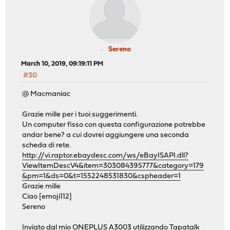
Sereno
March 10, 2019, 09:19:11 PM
#30
@ Macmaniac
Grazie mille per i tuoi suggerimenti.
Un computer fisso con questa configurazione potrebbe
andar bene? a cui dovrei aggiungere una seconda
scheda di rete.
http://vi.raptor.ebaydesc.com/ws/eBayISAPI.dll?
ViewItemDescV4&item=303084395777&category=179
&pm=1&ds=0&t=1552248531830&cspheader=1
Grazie mille
Ciao [emoji112]
Sereno
Inviato dal mio ONEPLUS A3003 utilizzando Tapatalk