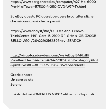
https://www.pcrigenerati.eu/computer/427-Hp-6000-
Pro-MidiTower-E7500-4-250-DVD-W7P-1Y.html
Su eBay questo PC dovrebbe avere le caratteristiche
che mi consigliavi, che ne pensi?
https://www.ebay.it/itm/PC-Desktop-Lenovo-
ThinkCentre-M91-Core-i3-2100-3-1-GHz-4-GB-320GB-
BELLO-W10-/264229056289?nav=SEARCH
http://vi.raptor.ebaydesc.com/ws/eBayISAPI.dll?
ViewItemDescV4&item=264229056289&category=179
&pm=1&ds=0&t=1552251258418&cspheader=1
Grazie ancora
Un caro saluto
Sereno
Inviato dal mio ONEPLUS A3003 utilizzando Tapatalk