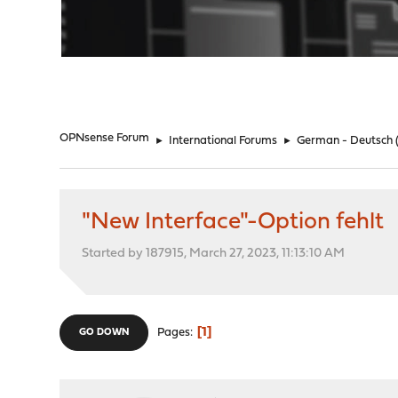
"
OPNsense Forum
►
International Forums
►
German - Deutsch
"New Interface"-Option fehlt
Started by 187915, March 27, 2023, 11:13:10 AM
1
Pages
GO DOWN