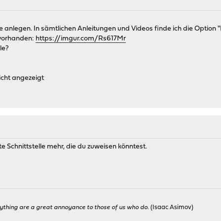
e anlegen. In sämtlichen Anleitungen und Videos finde ich die Option 
t vorhanden:
https://imgur.com/Rs617Mr
le?
icht angezeigt
 Schnittstelle mehr, die du zuweisen könntest.
ything are a great annoyance to those of us who do.
(Isaac Asimov)