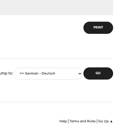
PRINT
ump to
|
|
Help
Terms and Rules
Go Up ▲