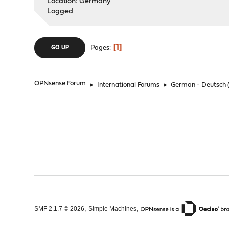
Location: Germany
Logged
1
Pages
GO UP
OPNsense Forum
►
International Forums
►
German - Deutsch
,
,
SMF 2.1.7 © 2026
Simple Machines