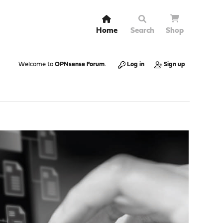
Home
Search
Shop
Welcome to
OPNsense Forum
.
Log in
Sign up