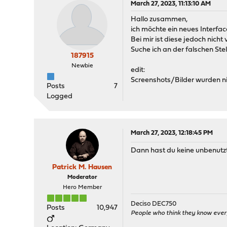
March 27, 2023, 11:13:10 AM
Hallo zusammen,
ich möchte ein neues Interfac
Bei mir ist diese jedoch nich
Suche ich an der falschen Stel
187915
Newbie
edit:
Screenshots/Bilder wurden n
Posts
7
Logged
March 27, 2023, 12:18:45 PM
Dann hast du keine unbenutzte
Patrick M. Hausen
Moderator
Hero Member
Deciso DEC750
Posts
10,947
People who think they know ever