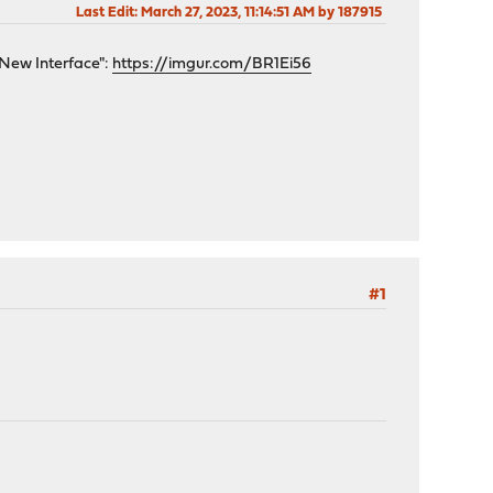
Last Edit
: March 27, 2023, 11:14:51 AM by 187915
"New Interface":
https://imgur.com/BR1Ei56
#1