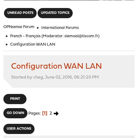
"
UNREAD POSTS
UPDATED TOPICS
OPNsense Forum
►
International Forums
►
French - Français
(Moderator:
slemoal@tiscom.fr
)
►
Configuration WAN LAN
Configuration WAN LAN
Started by cheg, June 02, 2016, 06:21:20 PM
PRINT
1
2
GO DOWN
Pages
USER ACTIONS