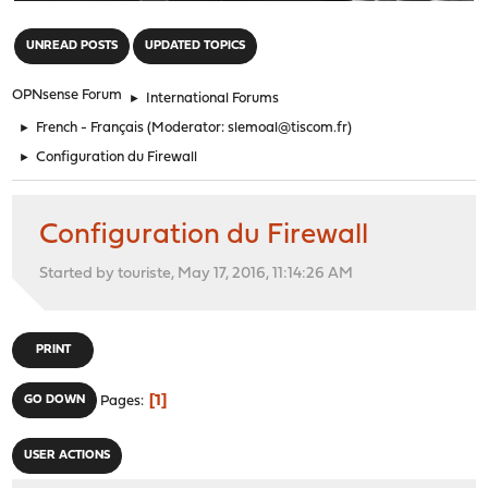
"
UNREAD POSTS
UPDATED TOPICS
OPNsense Forum
►
International Forums
►
French - Français
(Moderator:
slemoal@tiscom.fr
)
►
Configuration du Firewall
Configuration du Firewall
Started by touriste, May 17, 2016, 11:14:26 AM
PRINT
1
GO DOWN
Pages
USER ACTIONS