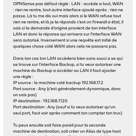
OPNSense pas défaut règle : LAN : accède a tout, WAN
: rien ne rentre, tout autre interface ajouté après : rien ne
passe. Là tu me dis oui mais alors si le WAN refuse tout
rien ne rentre, et là je te réponds c'est un firewall a état, il
sais si la demande d'origine provient de ton interface
LAN et donc la réponse qui arrivera sur l'interface WAN
sera autorisé. Inversement si une requête est initié de
quelques chose coté WAN alors cela ne passera pas.
Dans ton cas ton LAN accèdera bien sans souci a se qui
se trouve sur l'interface Backup, si tu veux autoriser une
machine du Backup a accéder au LAN il faut ajouter
une règle :
IP source : la machine coté backup 192.168.17.2
Port source : Any (c'est généralement dynamique, donc
on sais pas)
IP destination : 192.168.7.120
Port destination : Any (sauf si tu veux autoriser qu'un
seul port, faut voir après comment ton compter ton truc)
Tu peux ensuite soit faire pareil pour la seconde
machine de destination, soit créer un Alias de type host