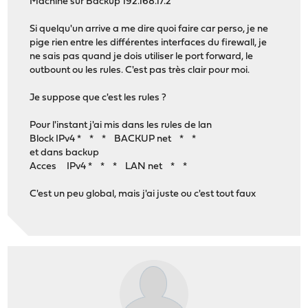
Machine sur Backup 192.168.17.2
Si quelqu'un arrive a me dire quoi faire car perso, je ne
pige rien entre les différentes interfaces du firewall, je
ne sais pas quand je dois utiliser le port forward, le
outbount ou les rules. C'est pas très clair pour moi.
Je suppose que c'est les rules ?
Pour l'instant j'ai mis dans les rules de lan
Block IPv4 * * * BACKUP net * *
et dans backup
Acces IPv4 * * * LAN net * *
C'est un peu global, mais j'ai juste ou c'est tout faux