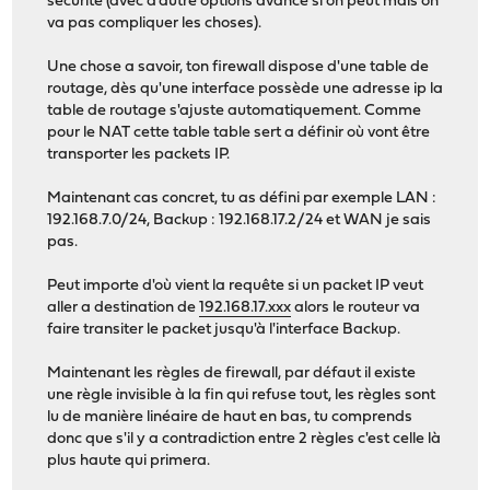
sécurité (avec d'autre options avancé si on peut mais on
va pas compliquer les choses).
Une chose a savoir, ton firewall dispose d'une table de
routage, dès qu'une interface possède une adresse ip la
table de routage s'ajuste automatiquement. Comme
pour le NAT cette table table sert a définir où vont être
transporter les packets IP.
Maintenant cas concret, tu as défini par exemple LAN :
192.168.7.0/24, Backup : 192.168.17.2/24 et WAN je sais
pas.
Peut importe d'où vient la requête si un packet IP veut
aller a destination de
192.168.17.xxx
alors le routeur va
faire transiter le packet jusqu'à l'interface Backup.
Maintenant les règles de firewall, par défaut il existe
une règle invisible à la fin qui refuse tout, les règles sont
lu de manière linéaire de haut en bas, tu comprends
donc que s'il y a contradiction entre 2 règles c'est celle là
plus haute qui primera.