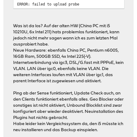
ERROR: failed to upload probe
Was ist da los? Auf der alten HW (China PC mit i5
10210U, 6x Intel 211) hats problemlos funktioniert, kann
jedoch nicht mehr sagen wann ich es zum letzten Mal
ausprobiert habe.
Neue Hardware: ebenfalls China PC, Pentium n6005,
16GB Ram, 500GB SSD, 4x Intel 225(-V).
Internetverbindung via igc3, DSL/G.fast mit PPPoE, kein
VLAN. LAN über igc0, ebenfalls keine VLAN. Die
weiteren Interfaces laufen mit VLAN über igc1, das
parent Interface ist zugewiesen und aktiviert.
Ping ab der Sense funktioniert, Update Check auch, an
den Clients funktioniert ebenfalls alles. Geo Blocker oder
sonstiges ist nicht aktiviert, Unbound Blocklist sind zwar
konfiguriert aber wieder deaktiviert. Neuinstallation des
Plugins hat nichts gebracht.
Habe leider kein Vergleichssystem da, den i5 müsste ich
neu installieren und das Backup einspielen.