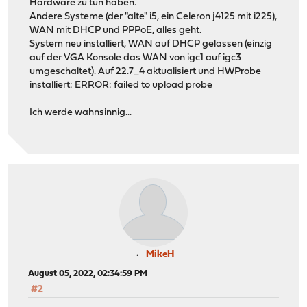
Hardware zu tun haben.
Andere Systeme (der "alte" i5, ein Celeron j4125 mit i225),
WAN mit DHCP und PPPoE, alles geht.
System neu installiert, WAN auf DHCP gelassen (einzig
auf der VGA Konsole das WAN von igc1 auf igc3
umgeschaltet). Auf 22.7_4 aktualisiert und HWProbe
installiert: ERROR: failed to upload probe
Ich werde wahnsinnig...
MikeH
August 05, 2022, 02:34:59 PM
#2