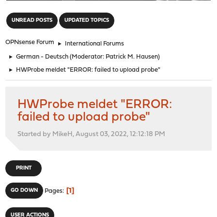
"
UNREAD POSTS
UPDATED TOPICS
OPNsense Forum
►
International Forums
►
German - Deutsch
(Moderator:
Patrick M. Hausen
)
►
HWProbe meldet "ERROR: failed to upload probe"
HWProbe meldet "ERROR:
failed to upload probe"
Started by MikeH, August 03, 2022, 12:12:18 PM
PRINT
1
GO DOWN
Pages
USER ACTIONS