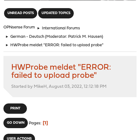
"
UNREAD POSTS
UPDATED TOPICS
OPNsense Forum
►
International Forums
►
German - Deutsch
(Moderator:
Patrick M. Hausen
)
►
HWProbe meldet "ERROR: failed to upload probe"
HWProbe meldet "ERROR:
failed to upload probe"
Started by MikeH, August 03, 2022, 12:12:18 PM
PRINT
1
GO DOWN
Pages
USER ACTIONS