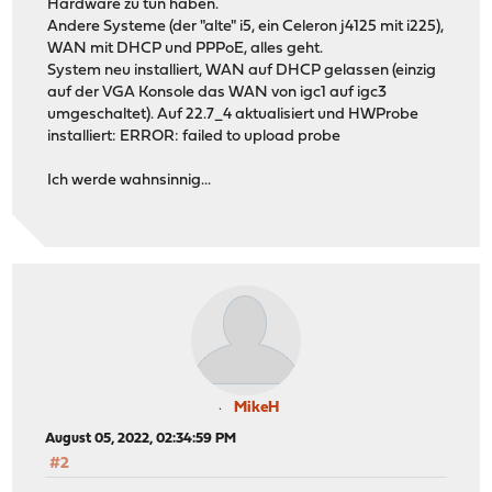
Hardware zu tun haben.
Andere Systeme (der "alte" i5, ein Celeron j4125 mit i225),
WAN mit DHCP und PPPoE, alles geht.
System neu installiert, WAN auf DHCP gelassen (einzig
auf der VGA Konsole das WAN von igc1 auf igc3
umgeschaltet). Auf 22.7_4 aktualisiert und HWProbe
installiert: ERROR: failed to upload probe
Ich werde wahnsinnig...
MikeH
August 05, 2022, 02:34:59 PM
#2