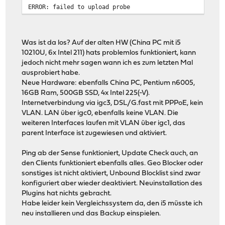
ERROR: failed to upload probe
Was ist da los? Auf der alten HW (China PC mit i5
10210U, 6x Intel 211) hats problemlos funktioniert, kann
jedoch nicht mehr sagen wann ich es zum letzten Mal
ausprobiert habe.
Neue Hardware: ebenfalls China PC, Pentium n6005,
16GB Ram, 500GB SSD, 4x Intel 225(-V).
Internetverbindung via igc3, DSL/G.fast mit PPPoE, kein
VLAN. LAN über igc0, ebenfalls keine VLAN. Die
weiteren Interfaces laufen mit VLAN über igc1, das
parent Interface ist zugewiesen und aktiviert.
Ping ab der Sense funktioniert, Update Check auch, an
den Clients funktioniert ebenfalls alles. Geo Blocker oder
sonstiges ist nicht aktiviert, Unbound Blocklist sind zwar
konfiguriert aber wieder deaktiviert. Neuinstallation des
Plugins hat nichts gebracht.
Habe leider kein Vergleichssystem da, den i5 müsste ich
neu installieren und das Backup einspielen.