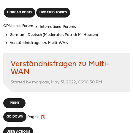
"
UNREAD POSTS
UPDATED TOPICS
OPNsense Forum
►
International Forums
►
German - Deutsch
(Moderator:
Patrick M. Hausen
)
►
Verständnisfragen zu Multi-WAN
Verständnisfragen zu Multi-
WAN
Started by magicas, May 31, 2022, 06:10:50 PM
PRINT
1
GO DOWN
Pages
USER ACTIONS