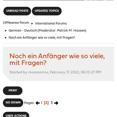
"
UNREAD POSTS
UPDATED TOPICS
OPNsense Forum
►
International Forums
►
German - Deutsch
(Moderator:
Patrick M. Hausen
)
►
Noch ein Anfänger wie so viele, mit Fragen?
Noch ein Anfänger wie so viele,
mit Fragen?
Started by moonsorrox, February 17, 2022, 06:15:27 PM
PRINT
1
2
3
GO DOWN
Pages
USER ACTIONS