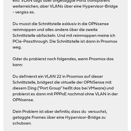
evtl. VLAN tags über ungetaggte Ports transparent
weiterreichen, aber VLANs über eine Hypervisor-Bridge
- vergiss es.
Du musst die Schnittstelle exklusiv in die OPNsense
reinmappen und alles andere über die zweite
Schnittstelle abfackeln. Und mit reinmappen meine ich
PCIe-Passthrough. Die Schnittstelle ist dann in Proxmox
weg.
Oder du probierst noch folgendes, wenn Proxmox das
kann:
Du definierst ein VLAN 22 in Proxmox auf dieser
Schnittstelle, bridgest die virtuelle der OPNSense mit
diesem Ding ("Port Group" heißt das bei VMware) und
probierst es dann mit PPPoE nochmal ohne VLAN in der
OPNsense.
Dein Problem ist aber definitiv, dass du versuchst,
getaggte Frames über eine Hypervisor-Bridge zu
schubsen.