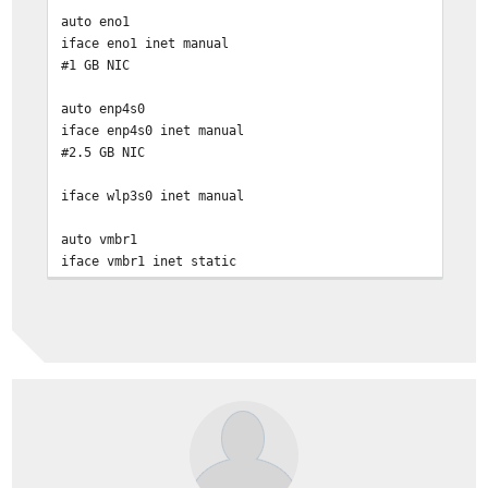
auto eno1
iface eno1 inet manual
#1 GB NIC
auto enp4s0
iface enp4s0 inet manual
#2.5 GB NIC
iface wlp3s0 inet manual
auto vmbr1
iface vmbr1 inet static
address 10.0.0.80/24
gateway 10.0.0.1
bridge-ports enp4s0
bridge-stp off
bridge-fd 0
#LAN-Netzwerk
auto vmbr0
iface vmbr0 inet manual
bridge-ports eno1