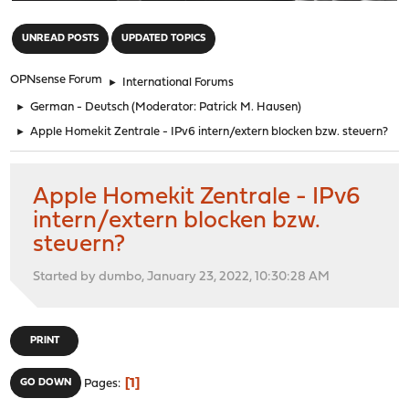
"
UNREAD POSTS
UPDATED TOPICS
OPNsense Forum
►
International Forums
►
German - Deutsch
(Moderator:
Patrick M. Hausen
)
►
Apple Homekit Zentrale - IPv6 intern/extern blocken bzw. steuern?
Apple Homekit Zentrale - IPv6
intern/extern blocken bzw.
steuern?
Started by dumbo, January 23, 2022, 10:30:28 AM
PRINT
1
GO DOWN
Pages