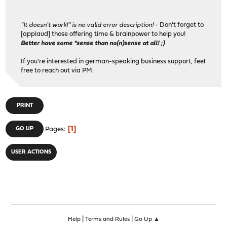
"It doesn't work!" is no valid error description!
- Don't forget to
[applaud] those offering time & brainpower to help you!
Better have some *sense than no(n)sense at all! ;)
If you're interested in german-speaking business support, feel
free to reach out via PM.
PRINT
1
GO UP
Pages
USER ACTIONS
|
|
Help
Terms and Rules
Go Up ▲