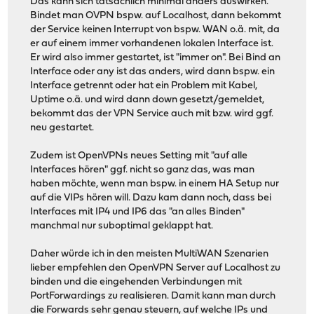
Das kann sich tatsächlich minimal anders auswirken.
Bindet man OVPN bspw. auf Localhost, dann bekommt
der Service keinen Interrupt von bspw. WAN o.ä. mit, da
er auf einem immer vorhandenen lokalen Interface ist.
Er wird also immer gestartet, ist "immer on". Bei Bind an
Interface oder any ist das anders, wird dann bspw. ein
Interface getrennt oder hat ein Problem mit Kabel,
Uptime o.ä. und wird dann down gesetzt/gemeldet,
bekommt das der VPN Service auch mit bzw. wird ggf.
neu gestartet.
Zudem ist OpenVPNs neues Setting mit "auf alle
Interfaces hören" ggf. nicht so ganz das, was man
haben möchte, wenn man bspw. in einem HA Setup nur
auf die VIPs hören will. Dazu kam dann noch, dass bei
Interfaces mit IP4 und IP6 das "an alles Binden"
manchmal nur suboptimal geklappt hat.
Daher würde ich in den meisten MultiWAN Szenarien
lieber empfehlen den OpenVPN Server auf Localhost zu
binden und die eingehenden Verbindungen mit
PortForwardings zu realisieren. Damit kann man durch
die Forwards sehr genau steuern, auf welche IPs und