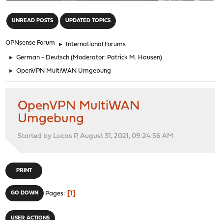
"
UNREAD POSTS
UPDATED TOPICS
OPNsense Forum
►
International Forums
►
German - Deutsch
(Moderator:
Patrick M. Hausen
)
►
OpenVPN MultiWAN Umgebung
OpenVPN MultiWAN
Umgebung
Started by Lucas P, August 31, 2021, 09:24:56 AM
PRINT
1
GO DOWN
Pages
USER ACTIONS