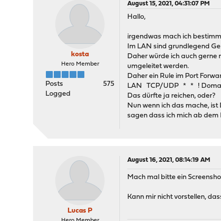
August 15, 2021, 04:31:07 PM
Hallo,
irgendwas mach ich bestimmt 
Im LAN sind grundlegend Ger
kosta
Daher würde ich auch gerne n
Hero Member
umgeleitet werden.
Daher ein Rule im Port Forwa
Posts
575
LAN TCP/UDP * * ! Domain
Logged
Das dürfte ja reichen, oder?
Nun wenn ich das mache, ist D
sagen dass ich mich ab dem M
August 16, 2021, 08:14:19 AM
Mach mal bitte ein Screenshot
Kann mir nicht vorstellen, das
Lucas P
Hero Member