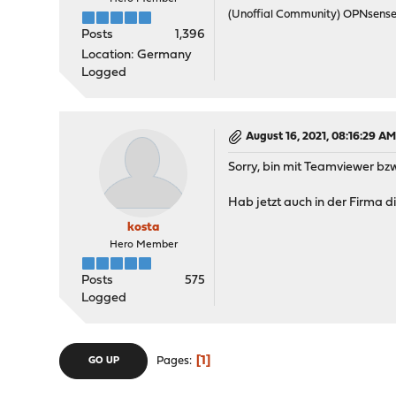
(Unoffial Community) OPNsens
Posts
1,396
Location: Germany
Logged
August 16, 2021, 08:16:29 A
Sorry, bin mit Teamviewer bzw
Hab jetzt auch in der Firma di
kosta
Hero Member
Posts
575
Logged
1
Pages
GO UP