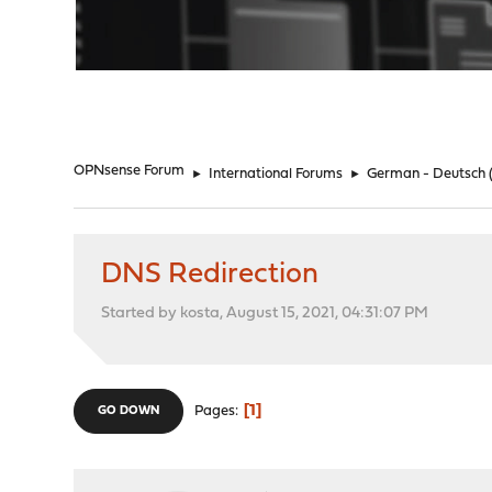
"
OPNsense Forum
►
International Forums
►
German - Deutsch
DNS Redirection
Started by kosta, August 15, 2021, 04:31:07 PM
1
Pages
GO DOWN