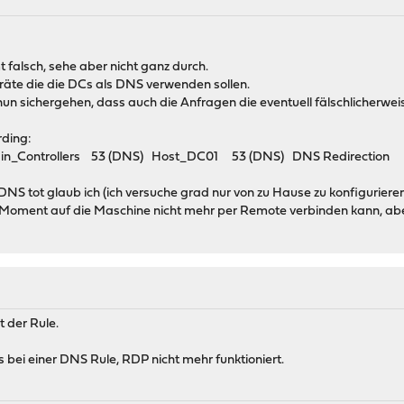
falsch, sehe aber nicht ganz durch.
äte die die DCs als DNS verwenden sollen.
un sichergehen, dass auch die Anfragen die eventuell fälschlicherwei
rding:
_Controllers 53 (DNS) Host_DC01 53 (DNS) DNS Redirection
NS tot glaub ich (ich versuche grad nur von zu Hause zu konfiguriere
oment auf die Maschine nicht mehr per Remote verbinden kann, aber d
 der Rule.
s bei einer DNS Rule, RDP nicht mehr funktioniert.