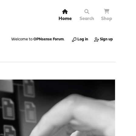
Home
Search
Shop
Welcome to
OPNsense Forum
.
Log in
Sign up