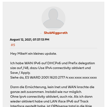
ShubNiggurath
August 12, 2021, 07:37:13 PM
#5
Hey MikeH ein kleines update.
Ich habe WAN IPv6 auf DHCPv6 und Prefix delegation
size auf /48, dazu Use IPv4 connectivity aktiviert und
Save / Apply.
Siehe da, ES WARD 2001:1620:2777:4:xxx:xxxx:xxxx:xxxx
Dann die Ernüchterung, kein Inet und WAN krachte die
ganze zeit zusammen. Instabil wie nur möglich.
Ohne Ipv4 connectivity aktiviert, auch nix. Als ich dann
wieder aktiviert habe und LAN iface IPv6 auf Track
Interface gestellt habe, ist OPNsense total in die Knie