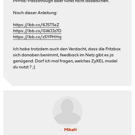
PPPoE-Passthrough aber funkt nicht dazwischen.
Nach dieser Anleitung:
https://ibb.co/6JSTSsZ
https://ibb.co/GWJJz7D
https://ibb.co/zSYPHHq
Ich habe trotzdem auch den Verdacht, dass die Fritzbox
sich danaben benimmt, feedback im Netz gibt es ja
genügend. Darf ich mal fragen, welches ZyXEL model
du nutzt ? ;)
MikeH