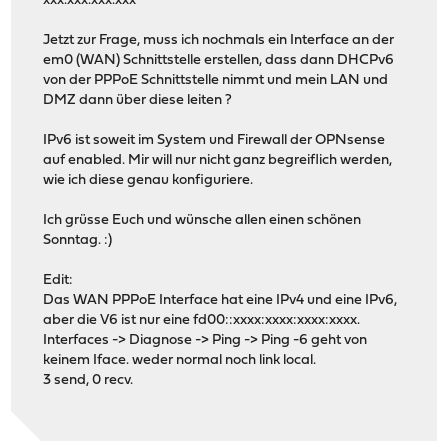
xxx.xxx.xxx.xxx
Jetzt zur Frage, muss ich nochmals ein Interface an der
em0 (WAN) Schnittstelle erstellen, dass dann DHCPv6
von der PPPoE Schnittstelle nimmt und mein LAN und
DMZ dann über diese leiten ?
IPv6 ist soweit im System und Firewall der OPNsense
auf enabled. Mir will nur nicht ganz begreiflich werden,
wie ich diese genau konfiguriere.
Ich grüsse Euch und wünsche allen einen schönen
Sonntag. :)
Edit:
Das WAN PPPoE Interface hat eine IPv4 und eine IPv6,
aber die V6 ist nur eine fd00::xxxx:xxxx:xxxx:xxxx.
Interfaces -> Diagnose -> Ping -> Ping -6 geht von
keinem Iface. weder normal noch link local.
3 send, 0 recv.