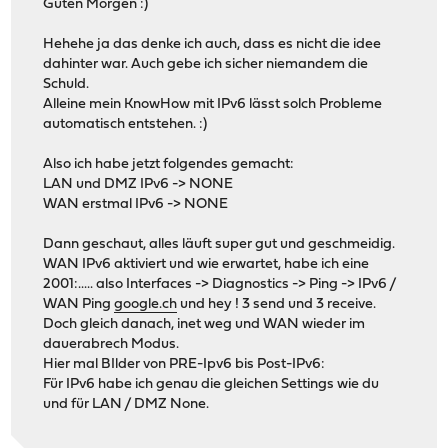
Guten Morgen :)
Hehehe ja das denke ich auch, dass es nicht die idee
dahinter war. Auch gebe ich sicher niemandem die
Schuld.
Alleine mein KnowHow mit IPv6 lässt solch Probleme
automatisch entstehen. :)
Also ich habe jetzt folgendes gemacht:
LAN und DMZ IPv6 -> NONE
WAN erstmal IPv6 -> NONE
Dann geschaut, alles läuft super gut und geschmeidig.
WAN IPv6 aktiviert und wie erwartet, habe ich eine
2001:..... also Interfaces -> Diagnostics -> Ping -> IPv6 /
WAN Ping
google.ch
und hey ! 3 send und 3 receive.
Doch gleich danach, inet weg und WAN wieder im
dauerabrech Modus.
Hier mal BIlder von PRE-Ipv6 bis Post-IPv6:
Für IPv6 habe ich genau die gleichen Settings wie du
und für LAN / DMZ None.