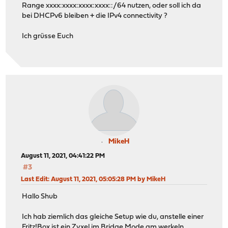
Range xxxx:xxxx:xxxx:xxxx::/64 nutzen, oder soll ich da
bei DHCPv6 bleiben + die IPv4 connectivity ?
Ich grüsse Euch
MikeH
August 11, 2021, 04:41:22 PM
#3
Last Edit
: August 11, 2021, 05:05:28 PM by MikeH
Hallo Shub
Ich hab ziemlich das gleiche Setup wie du, anstelle einer
Fritz!Box ist ein Zyxel im Bridge Mode am werkeln.