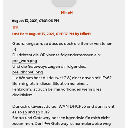
MikeH
August 13, 2021, 01:01:06 PM
#9
Last Edit
: August 13, 2021, 01:11:17 PM by MikeH
Gaanz langsam, so dass es auch die Berner verstehen
:-)
Du richtest die OPNsense folgendermassen ein:
pre_wan.png
Und die Gateways zeigen dir folgendes:
pre_dhcpv6.png
--> Warum hast du da zwei GW, einer davon mit IPv6?
Bei mir gibts in dieser Situation nur einer...
Fehlalarm, ist auch bei mir vorhanden wenn alles
deaktiviert.
Danach aktivierst du auf WAN DHCPv6 und dann sieht
es so
so
und
so
aus?
Status und Gateway passen irgendwie für mich nicht
zusammen. Der IPv4 Gateway ist normalerweise weg