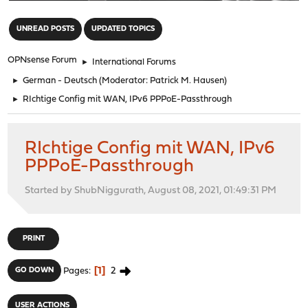
"
UNREAD POSTS
UPDATED TOPICS
OPNsense Forum
►
International Forums
►
German - Deutsch
(Moderator:
Patrick M. Hausen
)
►
RIchtige Config mit WAN, IPv6 PPPoE-Passthrough
RIchtige Config mit WAN, IPv6
PPPoE-Passthrough
Started by ShubNiggurath, August 08, 2021, 01:49:31 PM
PRINT
1
2
GO DOWN
Pages
USER ACTIONS