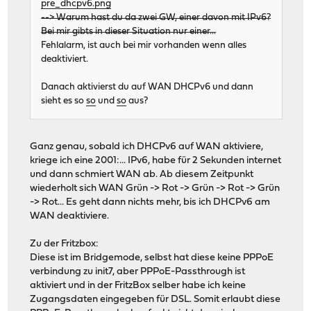
pre_dhcpv6.png
--> Warum hast du da zwei GW, einer davon mit IPv6?
Bei mir gibts in dieser Situation nur einer...
Fehlalarm, ist auch bei mir vorhanden wenn alles
deaktiviert.
Danach aktivierst du auf WAN DHCPv6 und dann
sieht es so
so
und
so
aus?
Ganz genau, sobald ich DHCPv6 auf WAN aktiviere,
kriege ich eine 2001:... IPv6, habe für 2 Sekunden internet
und dann schmiert WAN ab. Ab diesem Zeitpunkt
wiederholt sich WAN Grün -> Rot -> Grün -> Rot -> Grün
-> Rot... Es geht dann nichts mehr, bis ich DHCPv6 am
WAN deaktiviere.
Zu der Fritzbox:
Diese ist im Bridgemode, selbst hat diese keine PPPoE
verbindung zu init7, aber PPPoE-Passthrough ist
aktiviert und in der FritzBox selber habe ich keine
Zugangsdaten eingegeben für DSL. Somit erlaubt diese