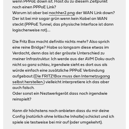
wenn PPPoE down ist. Hast du zu diesem Zeitpunkt
noch einen PPPoE Link?
Warum ist aber bei
nachher2.png
der WAN Link down?
Der ist bei mir sogar grün wenn kein Kabel an WAN
steckt (PPPoE Tunnel, das physische Interface ist dann
logischerweise rot)....
Die Fritz Box macht definitiv nichts mehr? Also sprich
eine reine Bridge? Habe so langsam diese etwas im
Verdacht, denn das ist der grösste Unterschied zu
meiner Infrastruktur. Ich werde aus der AVM Doku auch
nicht so ganz schlau, irgendwie sieht es dort aus als
würde einfach eine zusätzliche PPPoE Verbindung
aufgebaut (
Die FRITZ!Box muss den Internetzugang
selbst herstellen.
) vielleicht interpretiere ich das aber
auch falsch.
Oder sonst ein Neztwerkgerät dass noch irgendwie
reinspielt?
Kann dir höchstens noch anbieten dass du mir deine
Config (natürlich ohne kritische Inhalte) schickst und ich
spiele sie testweise bei mir auf (oder umgekehrt).