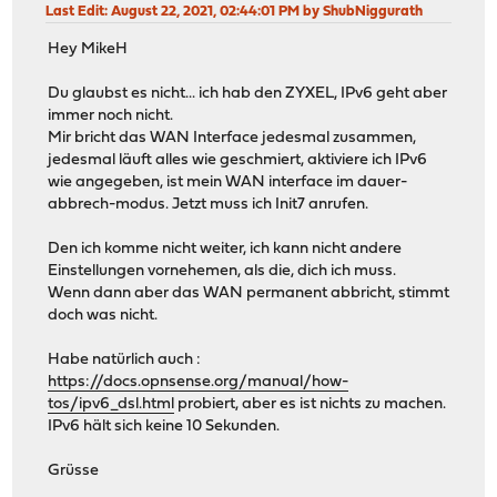
Last Edit
: August 22, 2021, 02:44:01 PM by ShubNiggurath
Hey MikeH
Du glaubst es nicht... ich hab den ZYXEL, IPv6 geht aber
immer noch nicht.
Mir bricht das WAN Interface jedesmal zusammen,
jedesmal läuft alles wie geschmiert, aktiviere ich IPv6
wie angegeben, ist mein WAN interface im dauer-
abbrech-modus. Jetzt muss ich Init7 anrufen.
Den ich komme nicht weiter, ich kann nicht andere
Einstellungen vornehemen, als die, dich ich muss.
Wenn dann aber das WAN permanent abbricht, stimmt
doch was nicht.
Habe natürlich auch :
https://docs.opnsense.org/manual/how-
tos/ipv6_dsl.html
probiert, aber es ist nichts zu machen.
IPv6 hält sich keine 10 Sekunden.
Grüsse