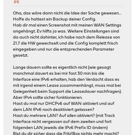
#6
Oha, das wäre dann nicht die Idee der Sache gewesen...
Hoffe du hattest ein Backup deiner Config.
Hab dir mal einen Screenshot mit meinen WAN Settings
angehängt. Ev hilfts ja was. Weitere Einstellungen sind
da auch nicht dahinter, ich habe nach dem Release von
21.7 die HW gewechselt und die Config komplett frisch
eingegeben und nur die entsprechenden Parameter
gesetzt.
Lange dauern sollte es eigentlich nicht (wie gesagt
manchmal dauert es bei mir fast 30 min bis die
Interface eine IPv6 erhalten, hab den Verdacht dass es
mit irgend einem Lease zusammenhängt, muss mal bei
Gelegenheit beim Support die Leasedauer nachfragen).
Aber IPv4 sollte sicher funktionieren.
Hast du mal nur DHCPv6 auf WAN aktiviert und auf
dem LAN IPv6 noch deaktiviert gelassen?
Hast du mehrere LAN? Auf allen aktiviert? (mit Track
Interface nicht vergessen auf dem zweiten und fort
folgenden LAN jeweils die IPv6 Prefix ID ändern)
Bist du dir sicher dass die Fritz!Box nichts mehr macht?