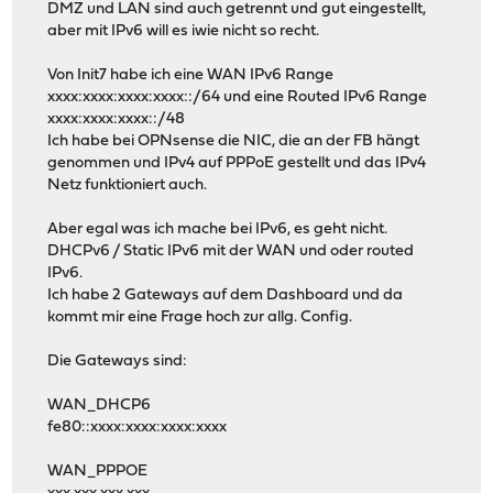
DMZ und LAN sind auch getrennt und gut eingestellt,
aber mit IPv6 will es iwie nicht so recht.
Von Init7 habe ich eine WAN IPv6 Range
xxxx:xxxx:xxxx:xxxx::/64 und eine Routed IPv6 Range
xxxx:xxxx:xxxx::/48
Ich habe bei OPNsense die NIC, die an der FB hängt
genommen und IPv4 auf PPPoE gestellt und das IPv4
Netz funktioniert auch.
Aber egal was ich mache bei IPv6, es geht nicht.
DHCPv6 / Static IPv6 mit der WAN und oder routed
IPv6.
Ich habe 2 Gateways auf dem Dashboard und da
kommt mir eine Frage hoch zur allg. Config.
Die Gateways sind:
WAN_DHCP6
fe80::xxxx:xxxx:xxxx:xxxx
WAN_PPPOE