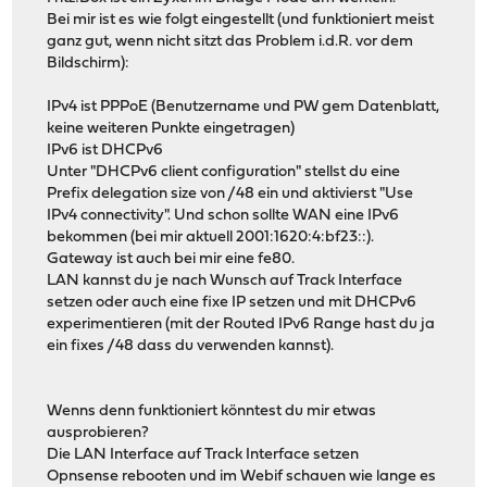
Bei mir ist es wie folgt eingestellt (und funktioniert meist
ganz gut, wenn nicht sitzt das Problem i.d.R. vor dem
Bildschirm):
IPv4 ist PPPoE (Benutzername und PW gem Datenblatt,
keine weiteren Punkte eingetragen)
IPv6 ist DHCPv6
Unter "DHCPv6 client configuration" stellst du eine
Prefix delegation size von /48 ein und aktivierst "Use
IPv4 connectivity". Und schon sollte WAN eine IPv6
bekommen (bei mir aktuell 2001:1620:4:bf23::).
Gateway ist auch bei mir eine fe80.
LAN kannst du je nach Wunsch auf Track Interface
setzen oder auch eine fixe IP setzen und mit DHCPv6
experimentieren (mit der Routed IPv6 Range hast du ja
ein fixes /48 dass du verwenden kannst).
Wenns denn funktioniert könntest du mir etwas
ausprobieren?
Die LAN Interface auf Track Interface setzen
Opnsense rebooten und im Webif schauen wie lange es