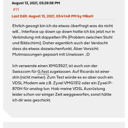
August 13, 2021, 03:29:58 PM
#11
Last Edit
: August 13, 2021, 03:41:48 PM by MikeH
Ehrlich gesagt bin ich da etwas überfragt was da nicht
will... Interface up down up down hatte ich bis jetzt nur in
Verbindung mit doppelten IPs (Problem zwischen Stuhl
und Bildschirm). Daher eigentlich auch der Verdacht
dass da etwas dazwischenfunkt. Aber Vorsicht:
Mutmassungen gepaart mit Unwissen ;D
Ich verwende einen XMG3927, ist auch von der
Swisscom für
G.fast
zugelassen. Auf Ricardo ist einer
drin (nicht meiner). Zum Test würde es ev aber auch ein
VDSL Modem wie z.B. Zyxel VMG1312 oder ein Zyxel P-
870H für analog tun. Hab meine VDSL Ausrüstung
leider schon vor einiger Zeit weggeworfen, sonst hätte
ich dir was geschickt.