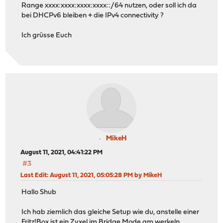
Range xxxx:xxxx:xxxx:xxxx::/64 nutzen, oder soll ich da
bei DHCPv6 bleiben + die IPv4 connectivity ?
Ich grüsse Euch
MikeH
August 11, 2021, 04:41:22 PM
#3
Last Edit
: August 11, 2021, 05:05:28 PM by MikeH
Hallo Shub
Ich hab ziemlich das gleiche Setup wie du, anstelle einer
Fritz!Box ist ein Zyxel im Bridge Mode am werkeln.