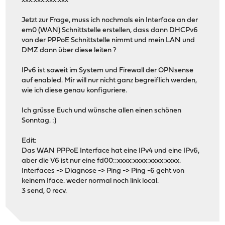
xxx.xxx.xxx.xxx
Jetzt zur Frage, muss ich nochmals ein Interface an der
em0 (WAN) Schnittstelle erstellen, dass dann DHCPv6
von der PPPoE Schnittstelle nimmt und mein LAN und
DMZ dann über diese leiten ?
IPv6 ist soweit im System und Firewall der OPNsense
auf enabled. Mir will nur nicht ganz begreiflich werden,
wie ich diese genau konfiguriere.
Ich grüsse Euch und wünsche allen einen schönen
Sonntag. :)
Edit:
Das WAN PPPoE Interface hat eine IPv4 und eine IPv6,
aber die V6 ist nur eine fd00::xxxx:xxxx:xxxx:xxxx.
Interfaces -> Diagnose -> Ping -> Ping -6 geht von
keinem Iface. weder normal noch link local.
3 send, 0 recv.