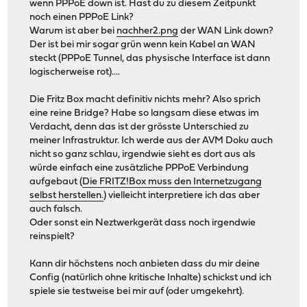
wenn PPPoE down ist. Hast du zu diesem Zeitpunkt
noch einen PPPoE Link?
Warum ist aber bei
nachher2.png
der WAN Link down?
Der ist bei mir sogar grün wenn kein Kabel an WAN
steckt (PPPoE Tunnel, das physische Interface ist dann
logischerweise rot)....
Die Fritz Box macht definitiv nichts mehr? Also sprich
eine reine Bridge? Habe so langsam diese etwas im
Verdacht, denn das ist der grösste Unterschied zu
meiner Infrastruktur. Ich werde aus der AVM Doku auch
nicht so ganz schlau, irgendwie sieht es dort aus als
würde einfach eine zusätzliche PPPoE Verbindung
aufgebaut (
Die FRITZ!Box muss den Internetzugang
selbst herstellen.
) vielleicht interpretiere ich das aber
auch falsch.
Oder sonst ein Neztwerkgerät dass noch irgendwie
reinspielt?
Kann dir höchstens noch anbieten dass du mir deine
Config (natürlich ohne kritische Inhalte) schickst und ich
spiele sie testweise bei mir auf (oder umgekehrt).