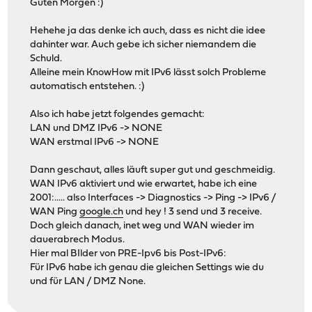
Guten Morgen :)
Hehehe ja das denke ich auch, dass es nicht die idee
dahinter war. Auch gebe ich sicher niemandem die
Schuld.
Alleine mein KnowHow mit IPv6 lässt solch Probleme
automatisch entstehen. :)
Also ich habe jetzt folgendes gemacht:
LAN und DMZ IPv6 -> NONE
WAN erstmal IPv6 -> NONE
Dann geschaut, alles läuft super gut und geschmeidig.
WAN IPv6 aktiviert und wie erwartet, habe ich eine
2001:..... also Interfaces -> Diagnostics -> Ping -> IPv6 /
WAN Ping
google.ch
und hey ! 3 send und 3 receive.
Doch gleich danach, inet weg und WAN wieder im
dauerabrech Modus.
Hier mal BIlder von PRE-Ipv6 bis Post-IPv6:
Für IPv6 habe ich genau die gleichen Settings wie du
und für LAN / DMZ None.