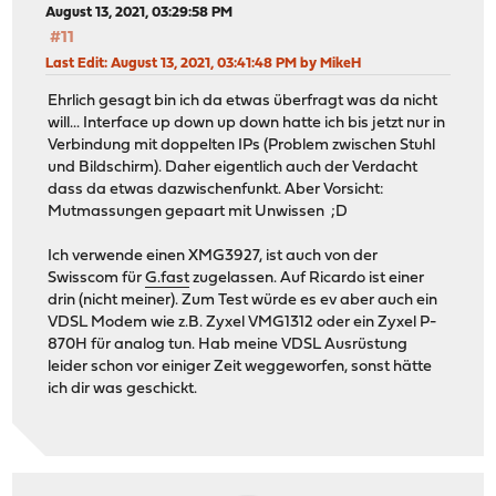
August 13, 2021, 03:29:58 PM
#11
Last Edit
: August 13, 2021, 03:41:48 PM by MikeH
Ehrlich gesagt bin ich da etwas überfragt was da nicht
will... Interface up down up down hatte ich bis jetzt nur in
Verbindung mit doppelten IPs (Problem zwischen Stuhl
und Bildschirm). Daher eigentlich auch der Verdacht
dass da etwas dazwischenfunkt. Aber Vorsicht:
Mutmassungen gepaart mit Unwissen ;D
Ich verwende einen XMG3927, ist auch von der
Swisscom für
G.fast
zugelassen. Auf Ricardo ist einer
drin (nicht meiner). Zum Test würde es ev aber auch ein
VDSL Modem wie z.B. Zyxel VMG1312 oder ein Zyxel P-
870H für analog tun. Hab meine VDSL Ausrüstung
leider schon vor einiger Zeit weggeworfen, sonst hätte
ich dir was geschickt.