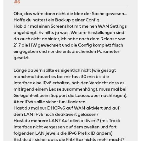
#6
Oha, das wäre dann nicht die Idee der Sache gewesen...
Hoffe du hattest ein Backup deiner Config.
Hab dir mal einen Screenshot mit meinen WAN Settings
angehängt. Ev hilfts ja was. Weitere Einstellungen sind
da auch nicht dahinter, ich habe nach dem Release von
21.7 die HW gewechselt und die Config komplett frisch
eingegeben und nur die entsprechenden Parameter
gesetzt.
Lange dauern sollte es eigentlich nicht (wie gesagt
manchmal dauert es bei mir fast 30 min bis die
Interface eine IPv6 erhalten, hab den Verdacht dass es
mit irgend einem Lease zusammenhängt, muss mal bei
Gelegenheit beim Support die Leasedauer nachfragen).
Aber IPv4 sollte sicher funktionieren.
Hast du mal nur DHCPv6 auf WAN aktiviert und auf
dem LAN IPv6 noch deaktiviert gelassen?
Hast du mehrere LAN? Auf allen aktiviert? (mit Track
Interface nicht vergessen auf dem zweiten und fort
folgenden LAN jeweils die IPv6 Prefix ID ändern)
Bist du dir sicher dass die Fritz!Box nichts mehr macht?