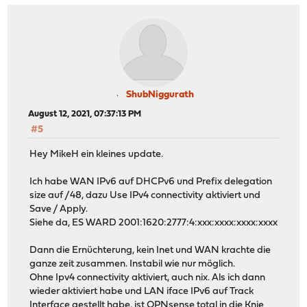
ShubNiggurath
August 12, 2021, 07:37:13 PM
#5
Hey MikeH ein kleines update.
Ich habe WAN IPv6 auf DHCPv6 und Prefix delegation
size auf /48, dazu Use IPv4 connectivity aktiviert und
Save / Apply.
Siehe da, ES WARD 2001:1620:2777:4:xxx:xxxx:xxxx:xxxx
Dann die Ernüchterung, kein Inet und WAN krachte die
ganze zeit zusammen. Instabil wie nur möglich.
Ohne Ipv4 connectivity aktiviert, auch nix. Als ich dann
wieder aktiviert habe und LAN iface IPv6 auf Track
Interface gestellt habe, ist OPNsense total in die Knie