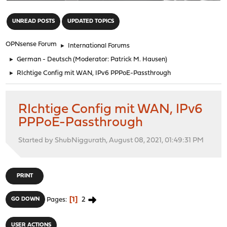
"
UNREAD POSTS
UPDATED TOPICS
OPNsense Forum
►
International Forums
►
German - Deutsch
(Moderator:
Patrick M. Hausen
)
►
RIchtige Config mit WAN, IPv6 PPPoE-Passthrough
RIchtige Config mit WAN, IPv6
PPPoE-Passthrough
Started by ShubNiggurath, August 08, 2021, 01:49:31 PM
PRINT
1
2
GO DOWN
Pages
USER ACTIONS