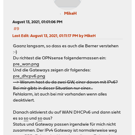
MikeH
August 13, 2021, 01:01:06 PM
#9
Last Edit
: August 13, 2021, 01:11:17 PM by MikeH
Gaanz langsam, so dass es auch die Berner verstehen
:-)
Du richtest die OPNsense folgendermassen ein:
pre_wan.png
Und die Gateways zeigen dir folgendes:
pre_dhcpv6.png
--> Warum hast du da zwei GW, einer davon mit IPv6?
Bei mir gibts in dieser Situation nur einer...
Fehlalarm, ist auch bei mir vorhanden wenn alles
deaktiviert.
Danach aktivierst du auf WAN DHCPv6 und dann sieht
es so
so
und
so
aus?
Status und Gateway passen irgendwie für mich nicht
zusammen. Der IPv4 Gateway ist normalerweise weg