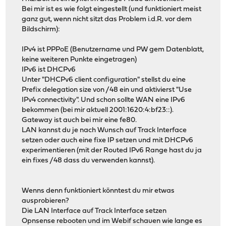
Bei mir ist es wie folgt eingestellt (und funktioniert meist
ganz gut, wenn nicht sitzt das Problem i.d.R. vor dem
Bildschirm):
IPv4 ist PPPoE (Benutzername und PW gem Datenblatt,
keine weiteren Punkte eingetragen)
IPv6 ist DHCPv6
Unter "DHCPv6 client configuration" stellst du eine
Prefix delegation size von /48 ein und aktivierst "Use
IPv4 connectivity". Und schon sollte WAN eine IPv6
bekommen (bei mir aktuell 2001:1620:4:bf23::).
Gateway ist auch bei mir eine fe80.
LAN kannst du je nach Wunsch auf Track Interface
setzen oder auch eine fixe IP setzen und mit DHCPv6
experimentieren (mit der Routed IPv6 Range hast du ja
ein fixes /48 dass du verwenden kannst).
Wenns denn funktioniert könntest du mir etwas
ausprobieren?
Die LAN Interface auf Track Interface setzen
Opnsense rebooten und im Webif schauen wie lange es