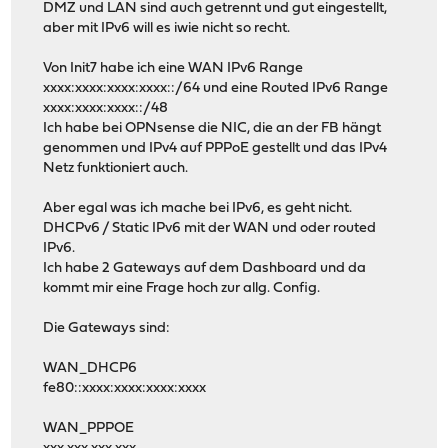
DMZ und LAN sind auch getrennt und gut eingestellt,
aber mit IPv6 will es iwie nicht so recht.
Von Init7 habe ich eine WAN IPv6 Range
xxxx:xxxx:xxxx:xxxx::/64 und eine Routed IPv6 Range
xxxx:xxxx:xxxx::/48
Ich habe bei OPNsense die NIC, die an der FB hängt
genommen und IPv4 auf PPPoE gestellt und das IPv4
Netz funktioniert auch.
Aber egal was ich mache bei IPv6, es geht nicht.
DHCPv6 / Static IPv6 mit der WAN und oder routed
IPv6.
Ich habe 2 Gateways auf dem Dashboard und da
kommt mir eine Frage hoch zur allg. Config.
Die Gateways sind:
WAN_DHCP6
fe80::xxxx:xxxx:xxxx:xxxx
WAN_PPPOE