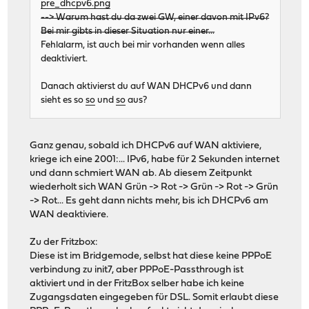
pre_dhcpv6.png
--> Warum hast du da zwei GW, einer davon mit IPv6?
Bei mir gibts in dieser Situation nur einer...
Fehlalarm, ist auch bei mir vorhanden wenn alles
deaktiviert.
Danach aktivierst du auf WAN DHCPv6 und dann
sieht es so
so
und
so
aus?
Ganz genau, sobald ich DHCPv6 auf WAN aktiviere,
kriege ich eine 2001:... IPv6, habe für 2 Sekunden internet
und dann schmiert WAN ab. Ab diesem Zeitpunkt
wiederholt sich WAN Grün -> Rot -> Grün -> Rot -> Grün
-> Rot... Es geht dann nichts mehr, bis ich DHCPv6 am
WAN deaktiviere.
Zu der Fritzbox:
Diese ist im Bridgemode, selbst hat diese keine PPPoE
verbindung zu init7, aber PPPoE-Passthrough ist
aktiviert und in der FritzBox selber habe ich keine
Zugangsdaten eingegeben für DSL. Somit erlaubt diese