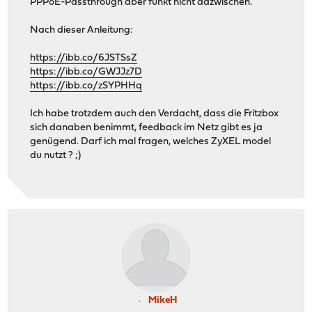
PPPoE-Passthrough aber funkt nicht dazwischen.
Nach dieser Anleitung:
https://ibb.co/6JSTSsZ
https://ibb.co/GWJJz7D
https://ibb.co/zSYPHHq
Ich habe trotzdem auch den Verdacht, dass die Fritzbox
sich danaben benimmt, feedback im Netz gibt es ja
genügend. Darf ich mal fragen, welches ZyXEL model
du nutzt ? ;)
MikeH