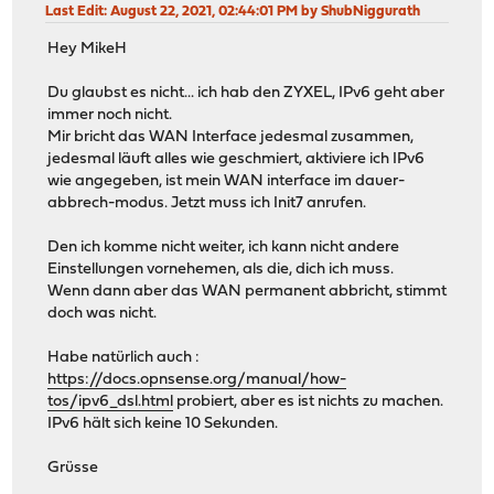
Last Edit
: August 22, 2021, 02:44:01 PM by ShubNiggurath
Hey MikeH
Du glaubst es nicht... ich hab den ZYXEL, IPv6 geht aber
immer noch nicht.
Mir bricht das WAN Interface jedesmal zusammen,
jedesmal läuft alles wie geschmiert, aktiviere ich IPv6
wie angegeben, ist mein WAN interface im dauer-
abbrech-modus. Jetzt muss ich Init7 anrufen.
Den ich komme nicht weiter, ich kann nicht andere
Einstellungen vornehemen, als die, dich ich muss.
Wenn dann aber das WAN permanent abbricht, stimmt
doch was nicht.
Habe natürlich auch :
https://docs.opnsense.org/manual/how-
tos/ipv6_dsl.html
probiert, aber es ist nichts zu machen.
IPv6 hält sich keine 10 Sekunden.
Grüsse