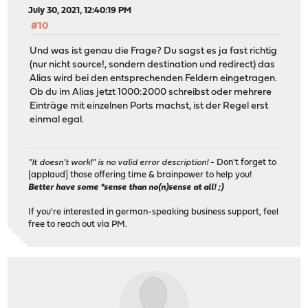
July 30, 2021, 12:40:19 PM
#10
Und was ist genau die Frage? Du sagst es ja fast richtig
(nur nicht source!, sondern destination und redirect) das
Alias wird bei den entsprechenden Feldern eingetragen.
Ob du im Alias jetzt 1000:2000 schreibst oder mehrere
Einträge mit einzelnen Ports machst, ist der Regel erst
einmal egal.
"It doesn't work!" is no valid error description!
- Don't forget to
[applaud] those offering time & brainpower to help you!
Better have some *sense than no(n)sense at all! ;)
If you're interested in german-speaking business support, feel
free to reach out via PM.