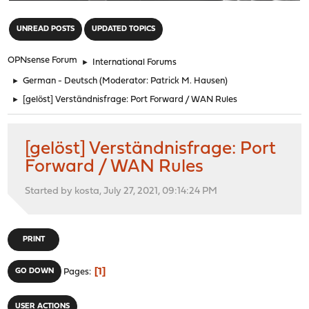
"
UNREAD POSTS
UPDATED TOPICS
OPNsense Forum
►
International Forums
►
German - Deutsch
(Moderator:
Patrick M. Hausen
)
►
[gelöst] Verständnisfrage: Port Forward / WAN Rules
[gelöst] Verständnisfrage: Port
Forward / WAN Rules
Started by kosta, July 27, 2021, 09:14:24 PM
PRINT
1
GO DOWN
Pages
USER ACTIONS