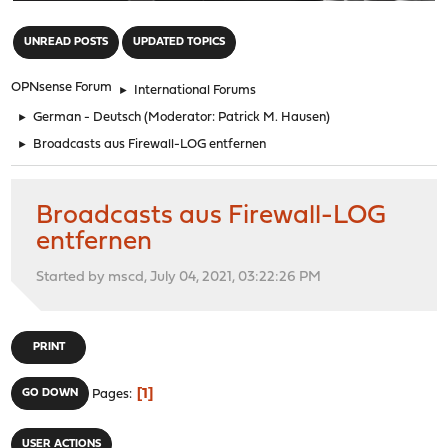
"
UNREAD POSTS
UPDATED TOPICS
OPNsense Forum
►
International Forums
►
German - Deutsch
(Moderator:
Patrick M. Hausen
)
►
Broadcasts aus Firewall-LOG entfernen
Broadcasts aus Firewall-LOG
entfernen
Started by mscd, July 04, 2021, 03:22:26 PM
PRINT
1
GO DOWN
Pages
USER ACTIONS