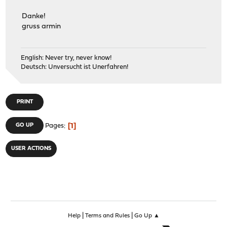
Danke!
gruss armin
English: Never try, never know!
Deutsch: Unversucht ist Unerfahren!
PRINT
1
GO UP
Pages
USER ACTIONS
|
|
Help
Terms and Rules
Go Up ▲