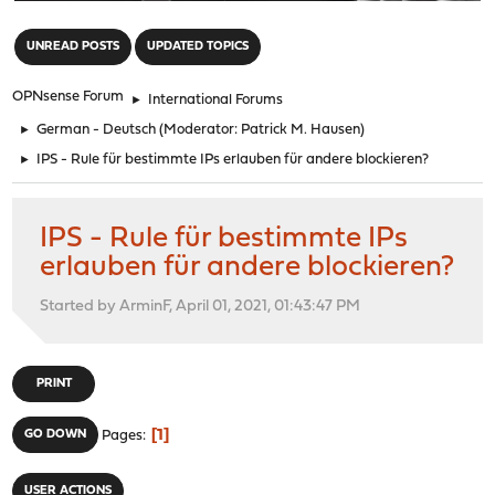
"
UNREAD POSTS
UPDATED TOPICS
OPNsense Forum
►
International Forums
►
German - Deutsch
(Moderator:
Patrick M. Hausen
)
►
IPS - Rule für bestimmte IPs erlauben für andere blockieren?
IPS - Rule für bestimmte IPs
erlauben für andere blockieren?
Started by ArminF, April 01, 2021, 01:43:47 PM
PRINT
1
GO DOWN
Pages
USER ACTIONS