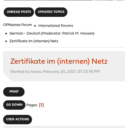
"
UNREAD POSTS
UPDATED TOPICS
OPNsense Forum
►
International Forums
►
German - Deutsch
(Moderator:
Patrick M. Hausen
)
►
Zertifikate im (internen) Netz
Zertifikate im (internen) Netz
Started by kosta, February 20, 2021, 07:23:18 PM
PRINT
1
GO DOWN
Pages
USER ACTIONS