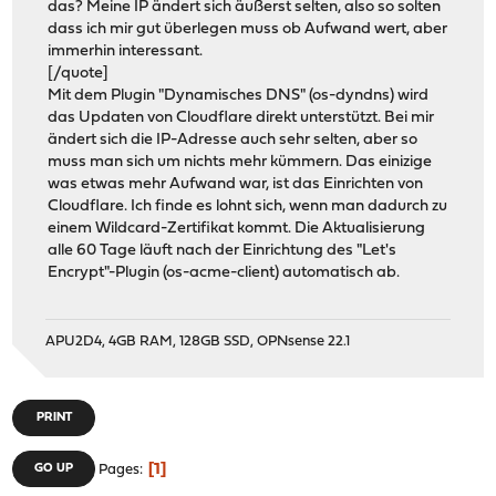
das? Meine IP ändert sich äußerst selten, also so solten
dass ich mir gut überlegen muss ob Aufwand wert, aber
immerhin interessant.
[/quote]
Mit dem Plugin "Dynamisches DNS" (os-dyndns) wird
das Updaten von Cloudflare direkt unterstützt. Bei mir
ändert sich die IP-Adresse auch sehr selten, aber so
muss man sich um nichts mehr kümmern. Das einizige
was etwas mehr Aufwand war, ist das Einrichten von
Cloudflare. Ich finde es lohnt sich, wenn man dadurch zu
einem Wildcard-Zertifikat kommt. Die Aktualisierung
alle 60 Tage läuft nach der Einrichtung des "Let's
Encrypt"-Plugin (os-acme-client) automatisch ab.
APU2D4, 4GB RAM, 128GB SSD, OPNsense 22.1
PRINT
1
GO UP
Pages