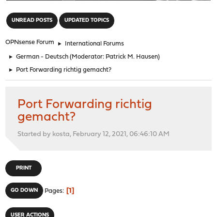
"
UNREAD POSTS
UPDATED TOPICS
OPNsense Forum
►
International Forums
►
German - Deutsch
(Moderator:
Patrick M. Hausen
)
►
Port Forwarding richtig gemacht?
Port Forwarding richtig
gemacht?
Started by kosta, February 12, 2021, 06:46:10 AM
PRINT
1
GO DOWN
Pages
USER ACTIONS