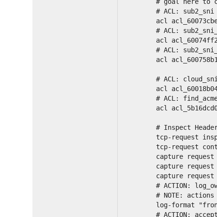
        # goal here to 
        # ACL: sub2_sni
        acl acl_60073cb
        # ACL: sub2_sni
        acl acl_60074ff
        # ACL: sub2_sni
        acl acl_600758b
        # ACL: cloud_sn
        acl acl_60018b0
        # ACL: find_acm
        acl acl_5b16dcd
        # Inspect Heade
        tcp-request ins
        tcp-request con
        capture request
        capture request
        capture request
        # ACTION: log_o
        # NOTE: actions
        log-format "fro
        # ACTION: accep