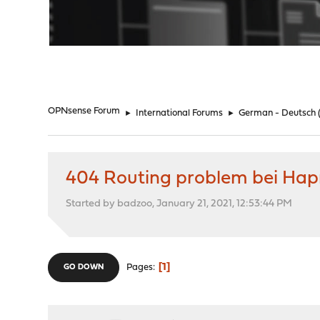
"
OPNsense Forum
►
International Forums
►
German - Deutsch
404 Routing problem bei Hap
Started by badzoo, January 21, 2021, 12:53:44 PM
1
Pages
GO DOWN