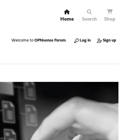
Home
Search
Shop
Welcome to
OPNsense Forum
.
Log in
Sign up