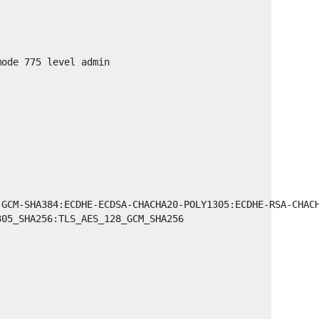
mode 775 level admin
-GCM-SHA384:ECDHE-ECDSA-CHACHA20-POLY1305:ECDHE-RSA-CHAC
305_SHA256:TLS_AES_128_GCM_SHA256