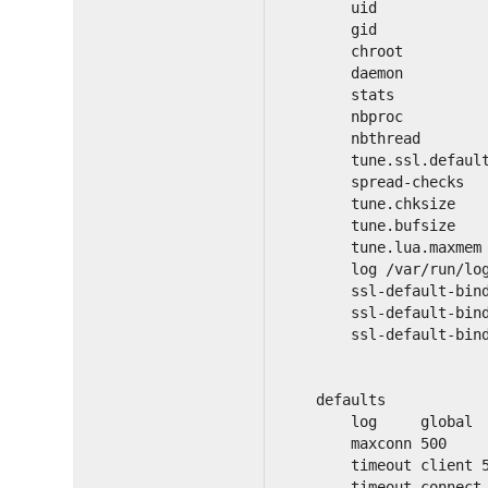
        uid            
        gid            
        chroot         
        daemon
        stats          
        nbproc         
        nbthread       
        tune.ssl.defaul
        spread-checks  
        tune.chksize   
        tune.bufsize   
        tune.lua.maxmem
        log /var/run/lo
        ssl-default-bin
        ssl-default-bin
        ssl-default-bin
    defaults
        log     global
        maxconn 500
        timeout client 
        timeout connect