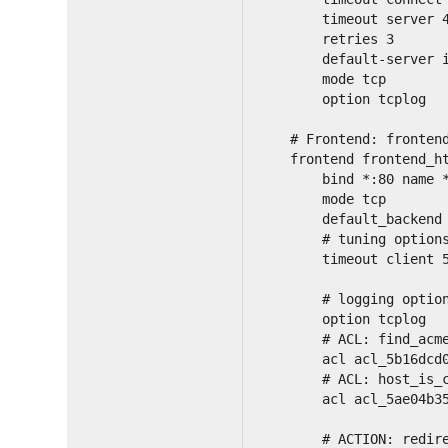
        timeout server 
        retries 3
        default-server 
        mode tcp
        option tcplog
    # Frontend: fronten
    frontend frontend_h
        bind *:80 name 
        mode tcp
        default_backend
        # tuning option
        timeout client 
        # logging optio
        option tcplog
        # ACL: find_acm
        acl acl_5b16dcd
        # ACL: host_is_
        acl acl_5ae04b3
        # ACTION: redir