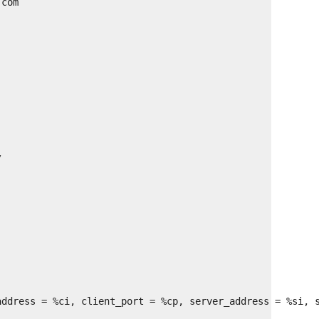
.com
/
address = %ci, client_port = %cp, server_address = %si, 