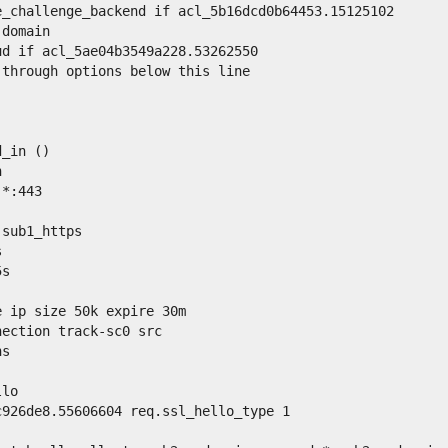
e_challenge_backend if acl_5b16dcd0b64453.15125102
-domain
ud if acl_5ae04b3549a228.53262550
 through options below this line
d_in ()
n
 *:443 
 sub1_https
s
5s
e ip size 50k expire 30m  
nection track-sc0 src
ns
llo
c926de8.55606604 req.ssl_hello_type 1 