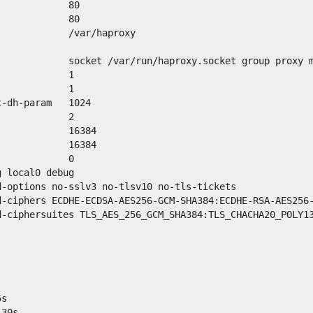
             80
             80
             /var/haproxy
             socket /var/run/haproxy.socket group proxy 
             1
             1
t-dh-param   1024
             2
             16384
             16384
             0
g local0 debug
d-options no-sslv3 no-tlsv10 no-tls-tickets
d-ciphers ECDHE-ECDSA-AES256-GCM-SHA384:ECDHE-RSA-AES256
d-ciphersuites TLS_AES_256_GCM_SHA384:TLS_CHACHA20_POLY1
5s
 30s