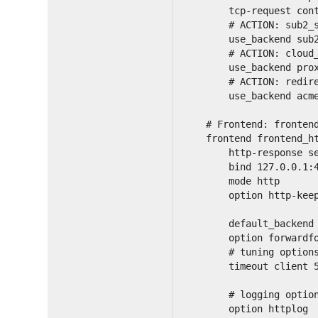
        tcp-request con
        # ACTION: sub2_
        use_backend sub
        # ACTION: cloud
        use_backend pro
        # ACTION: redir
        use_backend acm
    # Frontend: fronten
    frontend frontend_h
        http-response s
        bind 127.0.0.1:
        mode http
        option http-kee
        default_backend
        option forwardf
        # tuning option
        timeout client 
        # logging optio
        option httplog