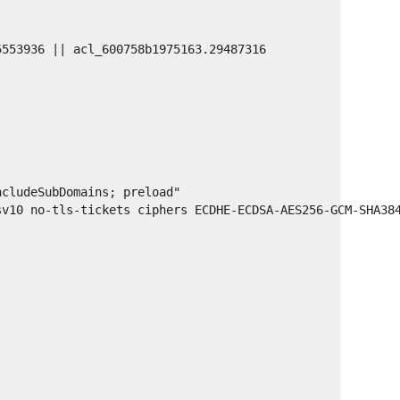
5553936 || acl_600758b1975163.29487316
ncludeSubDomains; preload"
sv10 no-tls-tickets ciphers ECDHE-ECDSA-AES256-GCM-SHA38