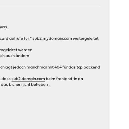
muss.
card aufrufe für *
sub2.mydomain.com
weitergeleitet
umgeleitet werden
 ich auch ändern
chlägt jedoch manchmal mit 404 für das tcp backend
n, dass
sub2.domain.com
beim frontend-in an
 das bisher nicht beheben ..