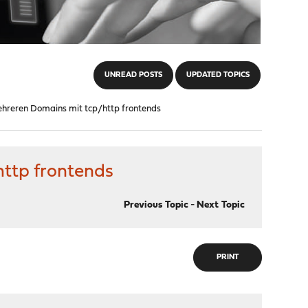
UNREAD POSTS
UPDATED TOPICS
hreren Domains mit tcp/http frontends
ttp frontends
Previous Topic
-
Next Topic
PRINT