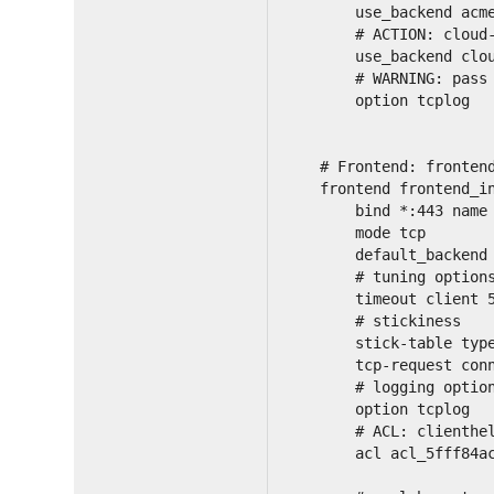
        use_backend acm
        # ACTION: cloud
        use_backend clo
        # WARNING: pass
        option tcplog
    # Frontend: fronten
    frontend frontend_i
        bind *:443 name
        mode tcp
        default_backend
        # tuning option
        timeout client 
        # stickiness
        stick-table typ
        tcp-request con
        # logging optio
        option tcplog
        # ACL: clienthe
        acl acl_5fff84a