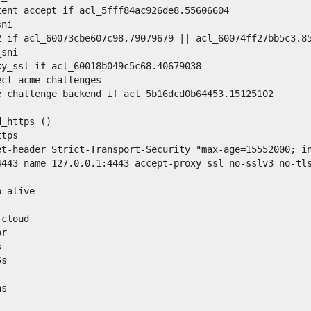
tent accept if acl_5fff84ac926de8.55606604
sni
2 if acl_60073cbe607c98.79079679 || acl_60074ff27bb5c3.8
_sni
xy_ssl if acl_60018b049c5c68.40679038
ect_acme_challenges
e_challenge_backend if acl_5b16dcd0b64453.15125102
d_https ()
ttps
et-header Strict-Transport-Security "max-age=15552000; i
4443 name 127.0.0.1:4443 accept-proxy ssl no-sslv3 no-tl
p-alive
 cloud
or
s
5s
ns