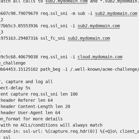
catch all calls to 
sub2.mydomain.com
 and *.sub2.mydomain
e607c98.79079679 req.ssl_sni -m sub -i 
sub2.mydomain.com
_2
27bb5c3.85553936 req.ssl_sni -i 
sub2.mydomain.com
_3
1975163.29487316 ssl_fc_sni 
sub2.mydomain.com
i
49c5c68.40679038 req.ssl_sni -i 
cloud.mydomain.com
e_challenge
0b64453.15125102 path_beg -i /.well-known/acme-challenge
r, capture and log all
pect-delay 5s 
tent capture req.ssl_sni len 100 
 header Referer len 64 
 header Content-Length len 20 
 header User-Agent len 64 
wn_format for more details
 with no ACLs/conditions will always match
ntend-in: ssl-url: %[capture.req.hdr(0)] %{+Q}o\ client_
t_ssl