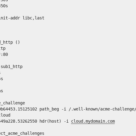
450s
init-addr libc,last
d_http ()
ttp
*:80 
 sub1_http
s
5s
ns
e_challenge
0b64453.15125102 path_beg -i /.well-known/acme-challenge
cloud
549a228.53262550 hdr(host) -i 
cloud.mydomain.com
ect_acme_challenges