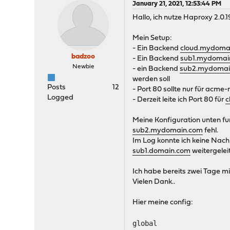
January 21, 2021, 12:53:44 PM
Hallo, ich nutze Haproxy 2.0.
Mein Setup:
- Ein Backend
cloud.mydoma
badzoo
- Ein Backend
sub1.mydomai
Newbie
- ein Backend
sub2.mydomai
werden soll
Posts
12
- Port 80 sollte nur für acm
Logged
- Derzeit leite ich Port 80 für
c
Meine Konfiguration unten fun
sub2.mydomain.com
fehl.
Im Log konnte ich keine Nachr
sub1.domain.com
weitergelei
Ich habe bereits zwei Tage m
Vielen Dank..
Hier meine config:
global