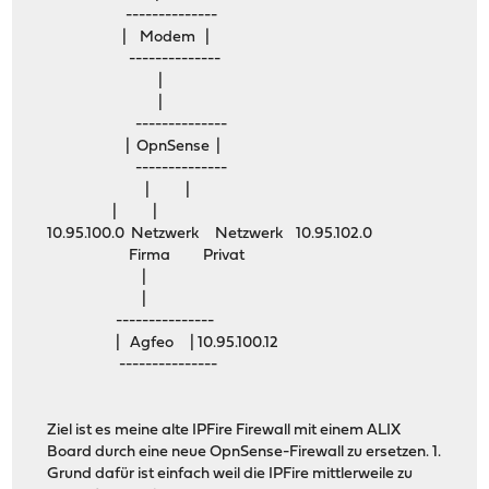
--------------
| Modem |
--------------
|
|
--------------
| OpnSense |
--------------
| |
| |
10.95.100.0 Netzwerk Netzwerk 10.95.102.0
Firma Privat
|
|
---------------
| Agfeo | 10.95.100.12
---------------
Ziel ist es meine alte IPFire Firewall mit einem ALIX
Board durch eine neue OpnSense-Firewall zu ersetzen. 1.
Grund dafür ist einfach weil die IPFire mittlerweile zu