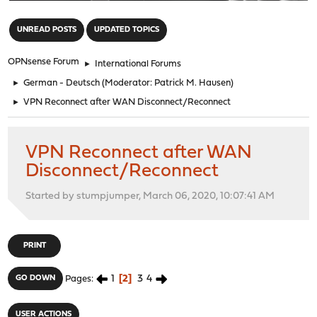
"
UNREAD POSTS
UPDATED TOPICS
OPNsense Forum
►
International Forums
►
German - Deutsch
(Moderator:
Patrick M. Hausen
)
►
VPN Reconnect after WAN Disconnect/Reconnect
VPN Reconnect after WAN
Disconnect/Reconnect
Started by stumpjumper, March 06, 2020, 10:07:41 AM
PRINT
1
2
3
4
GO DOWN
Pages
USER ACTIONS