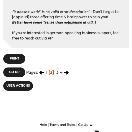
"It doesn't work!" is no valid error description!
- Don't forget to
[applaud] those offering time & brainpower to help you!
Better have some *sense than no(n)sense at all! ;)
If you're interested in german-speaking business support, feel
free to reach out via PM.
PRINT
1
2
3
4
GO UP
Pages
USER ACTIONS
|
|
Help
Terms and Rules
Go Up ▲