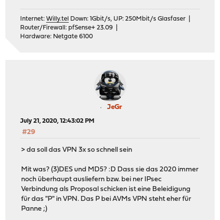
Internet:
Willy.tel
Down: 1Gbit/s, UP: 250Mbit/s Glasfaser |
Router/Firewall: pfSense+ 23.09 |
Hardware: Netgate 6100
JeGr
July 21, 2020, 12:43:02 PM
#29
> da soll das VPN 3x so schnell sein
Mit was? (3)DES und MD5? :D Dass sie das 2020 immer
noch überhaupt ausliefern bzw. bei ner IPsec
Verbindung als Proposal schicken ist eine Beleidigung
für das "P" in VPN. Das P bei AVMs VPN steht eher für
Panne ;)