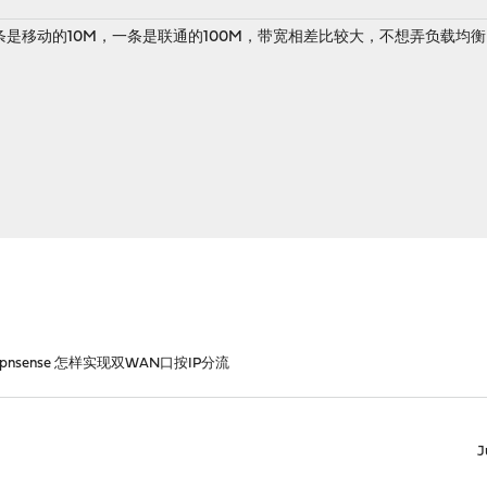
移动的10M，一条是联通的100M，带宽相差比较大，不想弄负载均衡了，怎
opnsense 怎样实现双WAN口按IP分流
J