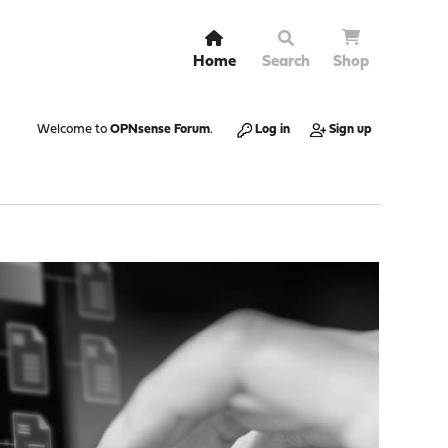
Home
Search
Shop
Welcome to
OPNsense Forum
.
Log in
Sign up