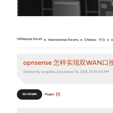
"
OPNsense Forum
►
International Forums
►
Chinese - 中文
►
opnsense 怎样实现双WAN口
Started by wxgdldx, December 14, 2019, 01:34:50 PM
1
Pages
GO DOWN