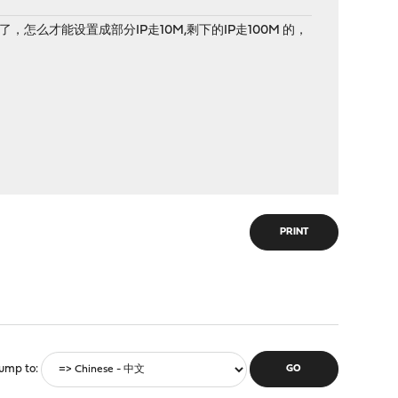
么才能设置成部分IP走10M,剩下的IP走100M 的，
PRINT
ump to