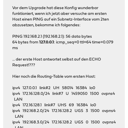
Vor dem Upgrade hat diese Konfig wunderbar
funktioniert, wenn ich jetzt aber versuche am ersten
Host einen PING auf ein Subnetz-Interface vom 2ten
abzusetzen, bekomme ich folgendes:
PING 192.168.2.1 (192.168.2.1): 56 data bytes
64 bytes from
127.0.0.1
: icmp_seq=0 ttl=64 time=0.079
ms
... der erste Host antwortet selbst auf den ECHO
Request!???
Hier noch die Routing-Table vom ersten Host:
ipv4 127.0.0.1 link#2 UH 58014 16384 lo0
ipv4 172.16.128.0/24 link#7 U 1459050 1500 ovpns4
LAN
ipv4 172.16.128.1 link#7 UHS 69 16384 lo0
ipv4 192.168.2.0/24 172.16.128.2 UGS 3 1500 ovpns4
LAN
ipv4 192.168.3.0/24 172.16.128.2 UGS 0 1500 ovpns4