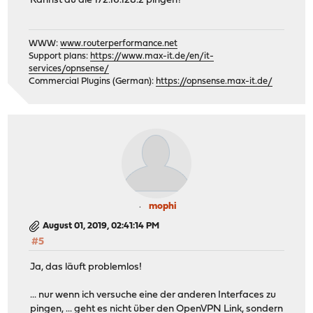
Kannst du die 172.16.128.2 pingen?
WWW:
www.routerperformance.net
Support plans:
https://www.max-it.de/en/it-
services/opnsense/
Commercial Plugins (German):
https://opnsense.max-it.de/
mophi
August 01, 2019, 02:41:14 PM
#5
Ja, das läuft problemlos!
... nur wenn ich versuche eine der anderen Interfaces zu
pingen, ... geht es nicht über den OpenVPN Link, sondern