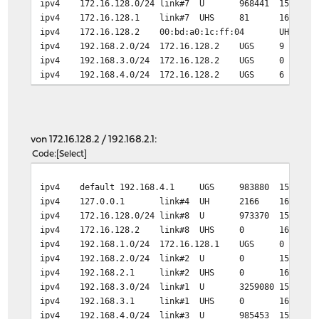
ipv4
172.16.128.0/24
link#7
U
968441
1500
ipv4
172.16.128.1
link#7
UHS
81
16384
ipv4
172.16.128.2
00:bd:a0:1c:ff:04
UHS
ipv4
192.168.2.0/24
172.16.128.2
UGS
9
ipv4
192.168.3.0/24
172.16.128.2
UGS
0
ipv4
192.168.4.0/24
172.16.128.2
UGS
6
von 172.16.128.2 / 192.168.2.1:
Code
Select
ipv4
default
192.168.4.1
UGS
983880
1500
ipv4
127.0.0.1
link#4
UH
2166
16384
ipv4
172.16.128.0/24
link#8
U
973370
1500
ipv4
172.16.128.2
link#8
UHS
0
16384
ipv4
192.168.1.0/24
172.16.128.1
UGS
0
ipv4
192.168.2.0/24
link#2
U
0
1500
ipv4
192.168.2.1
link#2
UHS
0
16384
ipv4
192.168.3.0/24
link#1
U
3259080
1500
ipv4
192.168.3.1
link#1
UHS
0
16384
ipv4
192.168.4.0/24
link#3
U
985453
1500