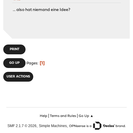
... also hat niemand eine Idee?
PRINT
1
GO UP
Pages
USER ACTIONS
|
|
Help
Terms and Rules
Go Up ▲
,
,
SMF 2.1.7 © 2026
Simple Machines