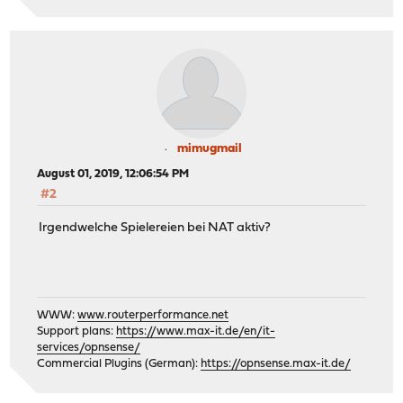
.-----:-------.
| OPN:sense | 192.168.4.0/24
| (Br:dge) +------------------------+> Default-GW 
'+----+-------'
| |
| |
| | 192.168.3.0/24
|
| 192.168.2.0/24
mimugmail
August 01, 2019, 12:06:54 PM
#2
Irgendwelche Spielereien bei NAT aktiv?
WWW:
www.routerperformance.net
Support plans:
https://www.max-it.de/en/it-
services/opnsense/
Commercial Plugins (German):
https://opnsense.max-it.de/