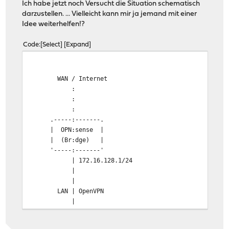
Ich habe jetzt noch Versucht die Situation schematisch
darzustellen. ... Vielleicht kann mir ja jemand mit einer
Idee weiterhelfen!?
Code
Select
Expand
WAN / Internet
:
:
:
.-----:-------.
| OPN:sense |
| (Br:dge) |
'-----:-------'
| 172.16.128.1/24
|
|
LAN | OpenVPN
|
|
| 172.16.128.2/24