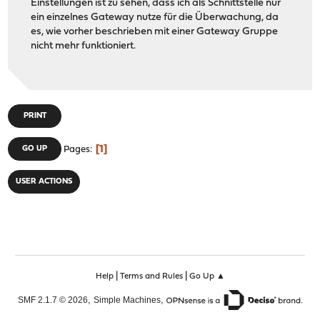
Einstellungen ist zu sehen, dass ich als Schnittstelle nur
ein einzelnes Gateway nutze für die Überwachung, da
es, wie vorher beschrieben mit einer Gateway Gruppe
nicht mehr funktioniert.
PRINT
1
GO UP
Pages
USER ACTIONS
|
|
Help
Terms and Rules
Go Up ▲
,
,
SMF 2.1.7 © 2026
Simple Machines