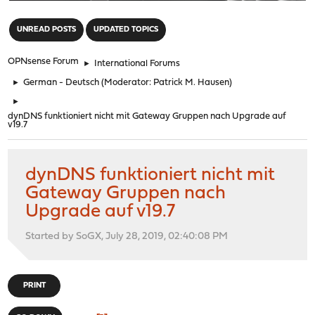
"
UNREAD POSTS
UPDATED TOPICS
OPNsense Forum
►
International Forums
►
German - Deutsch
(Moderator:
Patrick M. Hausen
)
►
dynDNS funktioniert nicht mit Gateway Gruppen nach Upgrade auf
v19.7
dynDNS funktioniert nicht mit
Gateway Gruppen nach
Upgrade auf v19.7
Started by SoGX, July 28, 2019, 02:40:08 PM
PRINT