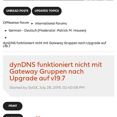
"
UNREAD POSTS
UPDATED TOPICS
OPNsense Forum
►
International Forums
►
German - Deutsch
(Moderator:
Patrick M. Hausen
)
►
dynDNS funktioniert nicht mit Gateway Gruppen nach Upgrade auf
v19.7
dynDNS funktioniert nicht mit
Gateway Gruppen nach
Upgrade auf v19.7
Started by SoGX, July 28, 2019, 02:40:08 PM
PRINT