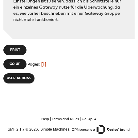
Einstellungen ist zu sehen, dass ich als Schnittstelle nur
ein einzelnes Gateway nutze für die Überwachung, da
es, wie vorher beschrieben mit einer Gateway Gruppe
nicht mehr funktioniert.
PRINT
1
GO UP
Pages
USER ACTIONS
|
|
Help
Terms and Rules
Go Up ▲
,
,
SMF 2.1.7 © 2026
Simple Machines