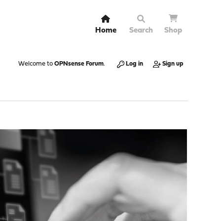
Home
Search
Shop
Welcome to
OPNsense Forum
.
Log in
Sign up