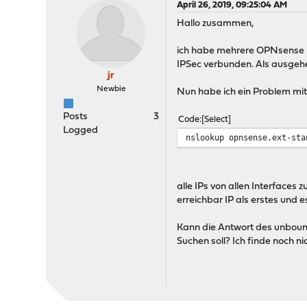
April 26, 2019, 09:25:04 AM
Hallo zusammen,
ich habe mehrere OPNsense mi
IPSec verbunden. Als ausgehe
jr
Newbie
Nun habe ich ein Problem mi
Posts
3
Code
Select
Logged
nslookup opnsense.ext-sta
alle IPs von allen Interfaces 
erreichbar IP als erstes und es
Kann die Antwort des unbound
Suchen soll? Ich finde noch nic