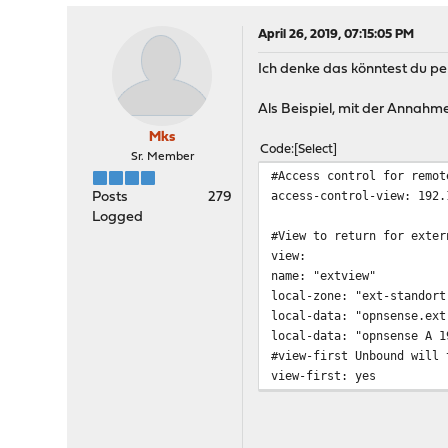
April 26, 2019, 07:15:05 PM
Ich denke das könntest du per
Als Beispiel, mit der Annahm
Mks
Code
Select
Sr. Member
#Access control for remot
access-control-view: 192.
Posts
279
Logged
#View to return for exter
view:
name: "extview"
local-zone: "ext-standort
local-data: "opnsense.ext
local-data: "opnsense A 1
#view-first Unbound will 
view-first: yes