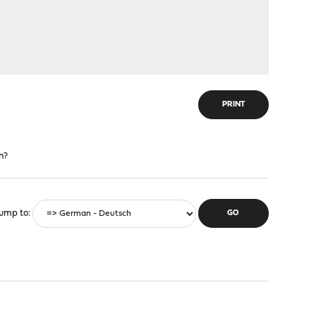
PRINT
n?
ump to