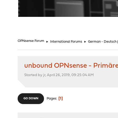
"
OPNsense Forum
►
International Forums
►
German - Deutsch
unbound OPNsense - Primäre 
Started by jr, April 26, 2019, 09:25:04 AM
1
Pages
GO DOWN