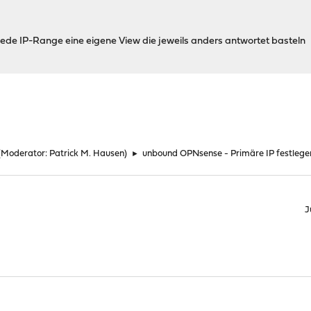
 jede IP-Range eine eigene View die jeweils anders antwortet basteln
(Moderator:
Patrick M. Hausen
)
►
unbound OPNsense - Primäre IP festlege
J