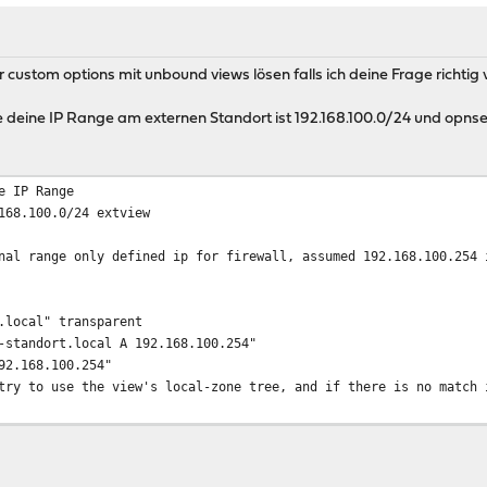
 custom options mit unbound views lösen falls ich deine Frage richtig
e deine IP Range am externen Standort ist 192.168.100.0/24 und opnse
e IP Range
168.100.0/24 extview
nal range only defined ip for firewall, assumed 192.168.100.254 
.local" transparent
-standort.local A 192.168.100.254"
92.168.100.254"
try to use the view's local-zone tree, and if there is no match 