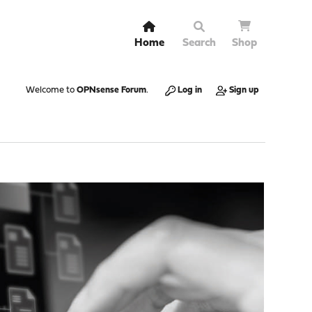
Home
Search
Shop
Welcome to
OPNsense Forum
.
Log in
Sign up