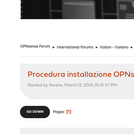
"
OPNsense Forum
►
International Forums
►
Italian - Italiano
►
Procedura installazione OPN
Started by Sereno, March 12, 2019, 01:31:57 PM
1
Pages
GO DOWN