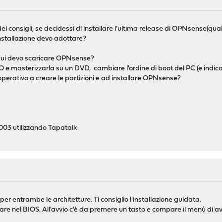
dei consigli, se decidessi di installare l'ultima release di OPNsense(qua
nstallazione devo adottare?
a cui devo scaricare OPNsense?
 e masterizzarla su un DVD, cambiare l'ordine di boot del PC (e indica
operativo a creare le partizioni e ad installare OPNsense?
03 utilizzando Tapatalk
r entrambe le architetture. Ti consiglio l'installazione guidata.
trare nel BIOS. All'avvio c'è da premere un tasto e compare il menù di 