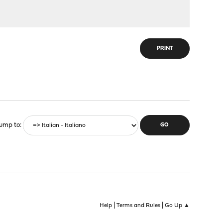
PRINT
ump to
|
|
Help
Terms and Rules
Go Up ▲