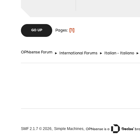
1
Pages
GO UP
OPNsense Forum
►
International Forums
►
Italian - Italiano
►
,
,
SMF 2.1.7 © 2026
Simple Machines