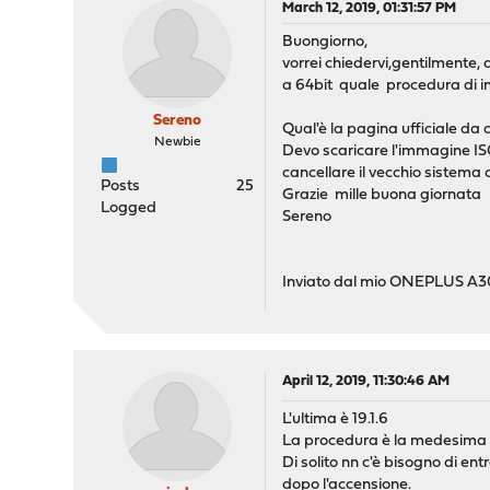
March 12, 2019, 01:31:57 PM
Buongiorno,
vorrei chiedervi,gentilmente, 
a 64bit quale procedura di i
Sereno
Qual'è la pagina ufficiale d
Newbie
Devo scaricare l'immagine ISO
cancellare il vecchio sistema 
Posts
25
Grazie mille buona giornata
Logged
Sereno
Inviato dal mio ONEPLUS A30
April 12, 2019, 11:30:46 AM
L'ultima è 19.1.6
La procedura è la medesima pe
Di solito nn c'è bisogno di en
dopo l'accensione.