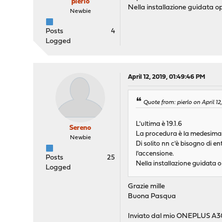
pierlo
Nella installazione guidata op
Newbie
Posts
4
Logged
April 12, 2019, 01:49:46 PM
Quote from: pierlo on April 12
L'ultima è 19.1.6
Sereno
La procedura è la medesima pe
Newbie
Di solito nn c'è bisogno di e
l'accensione.
Posts
25
Nella installazione guidata o
Logged
Grazie mille
Buona Pasqua
Inviato dal mio ONEPLUS A30