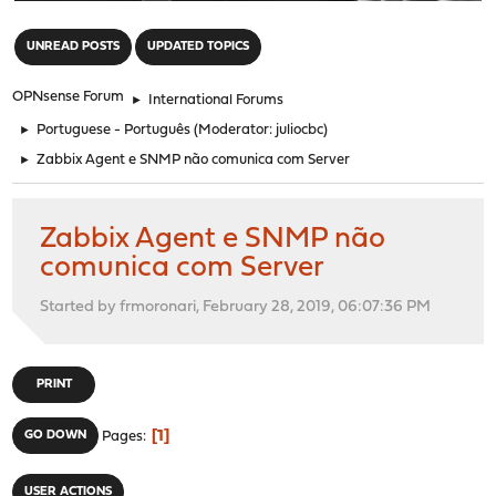
"
UNREAD POSTS
UPDATED TOPICS
OPNsense Forum
►
International Forums
►
Portuguese - Português
(Moderator:
juliocbc
)
►
Zabbix Agent e SNMP não comunica com Server
Zabbix Agent e SNMP não
comunica com Server
Started by frmoronari, February 28, 2019, 06:07:36 PM
PRINT
1
GO DOWN
Pages
USER ACTIONS