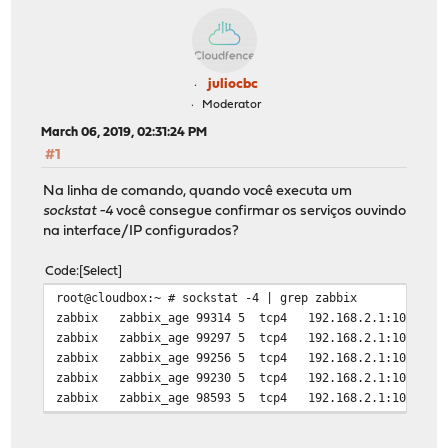
juliocbc
Moderator
March 06, 2019, 02:31:24 PM
#1
Na linha de comando, quando você executa um
sockstat -4
você consegue confirmar os serviços ouvindo
na interface/IP configurados?
Code
Select
root@cloudbox:~ # sockstat -4 | grep zabbix
zabbix zabbix_age 99314 5 tcp4 192.168.2.1:1005
zabbix zabbix_age 99297 5 tcp4 192.168.2.1:1005
zabbix zabbix_age 99256 5 tcp4 192.168.2.1:1005
zabbix zabbix_age 99230 5 tcp4 192.168.2.1:1005
zabbix zabbix_age 98593 5 tcp4 192.168.2.1:1005