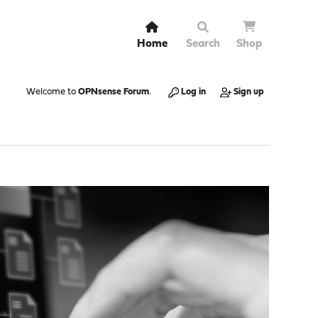
Home
Search
Shop
Welcome to
OPNsense Forum
.
Log in
Sign up