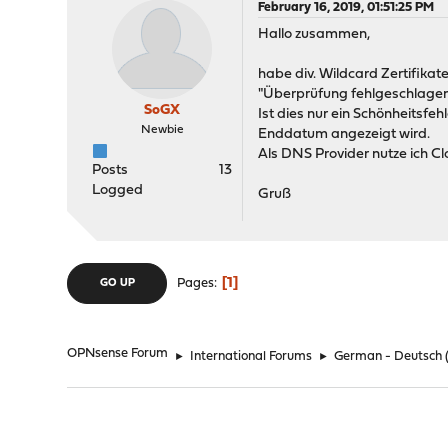
February 16, 2019, 01:51:25 PM
Hallo zusammen,
habe div. Wildcard Zertifikate
"Überprüfung fehlgeschlagen
SoGX
Ist dies nur ein Schönheitsfeh
Newbie
Enddatum angezeigt wird.
Als DNS Provider nutze ich C
Posts
13
Logged
Gruß
1
Pages
GO UP
OPNsense Forum
►
International Forums
►
German - Deutsch