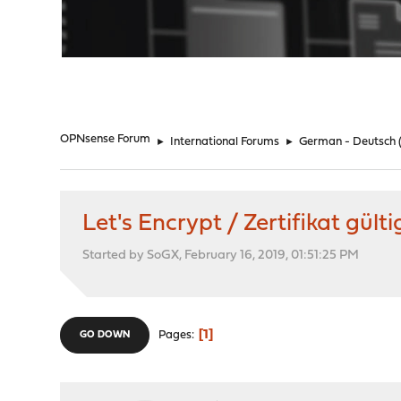
"
OPNsense Forum
►
International Forums
►
German - Deutsch
Let's Encrypt / Zertifikat gül
Started by SoGX, February 16, 2019, 01:51:25 PM
1
Pages
GO DOWN