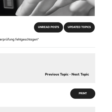
UNREAD POSTS
UPDATED TOPICS
Überprüfung fehlgeschlagen"
Previous Topic
-
Next Topic
PRINT