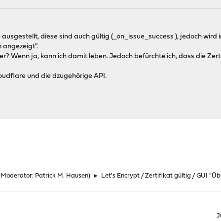
 ausgestellt, diese sind auch gültig (_on_issue_success ), jedoch wird 
 angezeigt".
ler? Wenn ja, kann ich damit leben. Jedoch befürchte ich, dass die Zert
loudflare und die dzugehörige API.
(Moderator:
Patrick M. Hausen
)
►
Let's Encrypt / Zertifikat gültig / GUI "
J